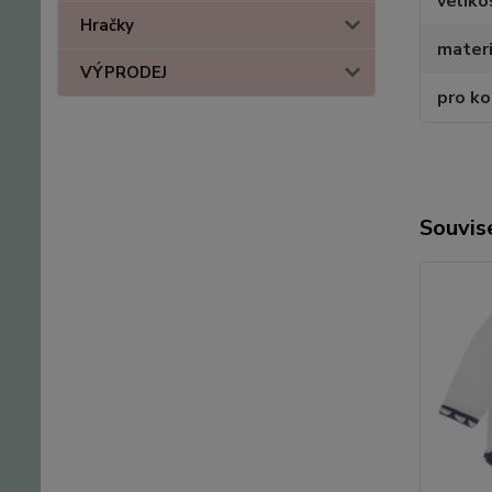
veliko
Hračky
materi
VÝPRODEJ
pro k
Souvise