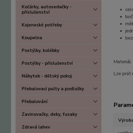
Kočárky, autosedačky -
cel
příslušenství
boč
měk
Kojenecké potřeby
jed
Koupelna
bez
Postýlky, kolébky
Materiál
Postýlky - příslušenství
Lze prát
Nábytek - dětský pokoj
Přebalovací pulty a podložky
Přebalování
Param
Zavinovačky, deky, fusaky
Výrob
Zdravá lahev