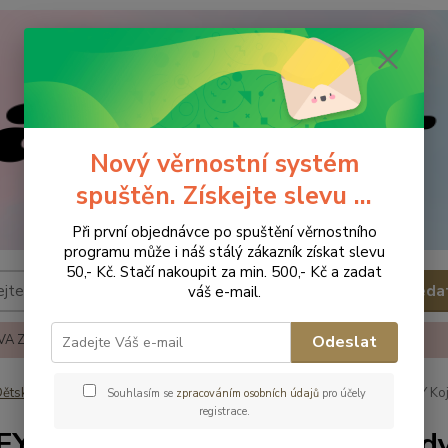
Nový věrnostní systém
spuštěn. Získejte slevu ...
Při první objednávce po spuštění věrnostního
programu může i náš stálý zákazník získat slevu
50,- Kč. Stačí nakoupit za min. 500,- Kč a zadat
Hleda
váš e-mail.
A ZBOŽÍ
REKLAMACE A VRÁCENÍ ZBOŹÍ
KONTAKTY
Odeslat
ětské a kojenecké oblečení
Body
Body - krátký rukáv
BOLEY Koj
Souhlasím se
zpracováním osobních údajů
pro účely
registrace.
Y Kojenecké jednobarevné body