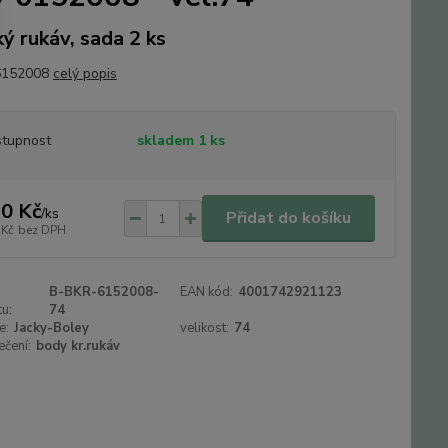
ký rukáv, sada 2 ks
 6152008
celý popis
tupnost
skladem 1 ks
0 Kč
/
ks
Přidat do košíku
 Kč
bez DPH
B-BKR-6152008-
EAN kód:
4001742921123
u:
74
e:
Jacky-Boley
velikost:
74
ečení:
body kr.rukáv