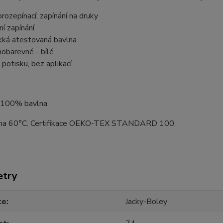
orozepínací; zapínání na druky
ní zapínání
ká atestovaná bavlna
nobarevné - bílé
 potisku, bez aplikací
: 100% bavlna
 na 60°C. Certifikace OEKO-TEX STANDARD 100.
etry
ce
Jacky-Boley