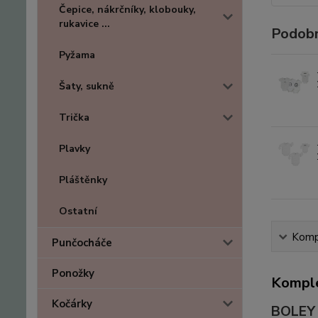
Čepice, nákrčníky, klobouky,
rukavice ...
Podobn
Pyžama
Šaty, sukně
Trička
Plavky
Pláštěnky
Ostatní
Kompl
Punčocháče
Ponožky
Komple
Kočárky
BOLEY 