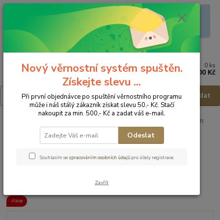
Nový věrnostní systém spuštěn.
0
ks
Menu
za
0,00 Kč
Získejte slevu ...
Hledat
Při první objednávce po spuštění věrnostního programu
může i náš stálý zákazník získat slevu 50,- Kč. Stačí
nakoupit za min. 500,- Kč a zadat váš e-mail.
Úvod
Postýlky - příslušenství
Povlečení
Povlečení 3ks
Scarlett
Souprava dětského povlečení 3dílná - 120x90cm/40x60cm
Odeslat
Scarlett Souprava dětského
Souhlasím se
zpracováním osobních údajů
pro účely registrace.
povlečení 3dílná -
120x90cm/40x60cm
Zavřít
Akce