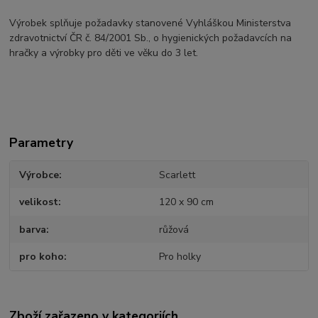
Výrobek splňuje požadavky stanovené Vyhláškou Ministerstva
zdravotnictví ČR č. 84/2001 Sb., o hygienických požadavcích na
hračky a výrobky pro děti ve věku do 3 let.
Parametry
Výrobce
Scarlett
velikost
120 x 90 cm
barva
růžová
pro koho
Pro holky
Zboží zařazeno v kategoriích