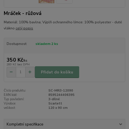
Mráček - růžová
Materiál: 100% bavlna; Výplň ochranného límce: 100% polyester - duté
vlákno
celý popis
Dostupnost
skladem 2 ks
350 Kč
/
ks
289 Kč
bez DPH
Přidat do košíku
Číslo produktu:
SC-MR3-12090
EAN kód:
8595244406395
Typ povlečení:
3-dílné
Výrobce:
Scarlett
velikost:
120 x 90 cm
Kompletní specifikace