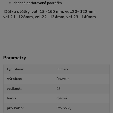
ohebná perforovaná podrážka
Délka stélky: vel. 19 -160 mm, vel.20- 122mm,
vel.21- 128mm, vel.22- 134mm, vel.23- 140mm
Parametry
typ obuvi
domácí
Výrobce
Raweks
velikost
23
barva
růžová
pro koho
Pro holky