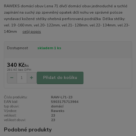
RAWEKS domácí obuv Lena 71 dívčí domácí obuv jednoduché a rychlé
zapínání na suchý zip zpevněný opatek drží nohu ve správné poloze
vyndavací kožené stélky ohebná perforovaná podrážka Délka stélky:
vel. 19 -160 mm, vel.20- 122mm, vel.21- 128mm, vel.22- 134mm, vel.23-
140mm
celý popis
Dostupnost
skladem 1 ks
340 Kč
/
ks
281 Kč
bez DPH
Přidat do košíku
Číslo produktu:
RAW-L71-23
EAN kód:
5903175713964
typ obuvi:
domácí
Výrobce:
Raweks
velikost:
23
velikost obuvi:
23
Podobné produkty