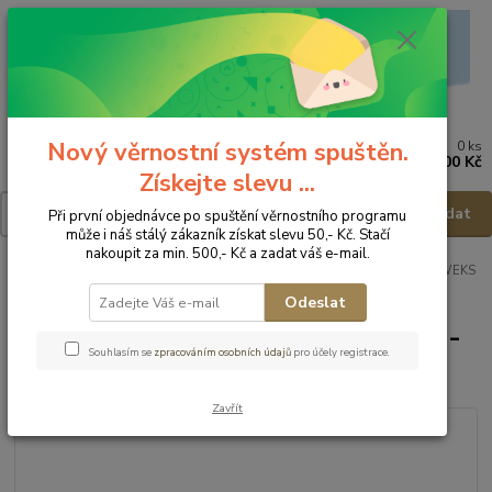
Nový věrnostní systém spuštěn.
0
ks
Menu
za
0,00 Kč
Získejte slevu ...
Hledat
Při první objednávce po spuštění věrnostního programu
může i náš stálý zákazník získat slevu 50,- Kč. Stačí
nakoupit za min. 500,- Kč a zadat váš e-mail.
Úvod
Dětská obuv
Obuv domácí
Obuv domácí - vel.23
RAWEKS
Domácí obuv Lena 71 - vel.23
Odeslat
RAWEKS Domácí obuv Lena 71 -
Souhlasím se
zpracováním osobních údajů
pro účely registrace.
vel.23
Zavřít