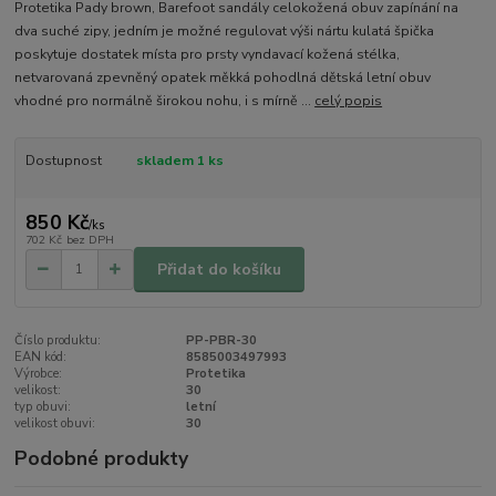
Protetika Pady brown, Barefoot sandály celokožená obuv zapínání na
dva suché zipy, jedním je možné regulovat výši nártu kulatá špička
poskytuje dostatek místa pro prsty vyndavací kožená stélka,
netvarovaná zpevněný opatek měkká pohodlná dětská letní obuv
vhodné pro normálně širokou nohu, i s mírně ...
celý popis
Dostupnost
skladem 1 ks
850 Kč
/
ks
702 Kč
bez DPH
Přidat do košíku
Číslo produktu:
PP-PBR-30
EAN kód:
8585003497993
Výrobce:
Protetika
velikost:
30
typ obuvi:
letní
velikost obuvi:
30
Podobné produkty