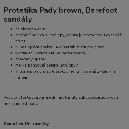
Protetika Pady brown, Barefoot
sandály
celokožená obuv
zapínání na dva suché zipy, jedním je možné regulovat výši
nártu
kulatá špička poskytuje dostatek místa pro prsty
vyndavací kožená stélka, netvarovaná
zpevněný opatek
měkká pohodlná dětská letní obuv
vhodné pro normálně širokou nohu, i s mírně zvýšeným
nártem
Použité
atestované přírodní materiály
zabezpečují zdravotní
nezávadnost obuvi.
Reálné vnitřní rozměry