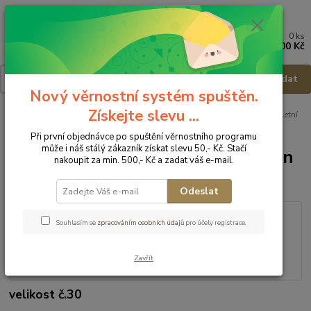
0
ks
Menu
za
0,00 Kč
Hledat
Nový věrnostní systém spuštěn.
Získejte slevu ...
Úvod
Dětská obuv
Obuv letní
Obuv letní - vel.30
Protetika Letní
obuv Pady brown - vel.30
Při první objednávce po spuštění věrnostního programu
může i náš stálý zákazník získat slevu 50,- Kč. Stačí
Protetika Letní obuv Pady brown
nakoupit za min. 500,- Kč a zadat váš e-mail.
- vel.30
Odeslat
Souhlasím se
zpracováním osobních údajů
pro účely registrace.
Zavřít
velikost č.30