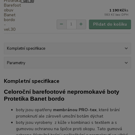
- vel.30
1 190 Kč
/
ks
983 Kč
bez DPH
Přidat do košíku
Kompletní specifikace
Parametry
Kompletní specifikace
Celoroční barefootové nepromokavé boty
Protetika Banet bordo
boty jsou opatřeny
membránou PRO-tex
, které brání
promoknutí ale zároveň umožní botám dýchat
boty jsou vyrobeny z kůže v kombinaci s textilem a s
gumovou ochranou na špičce proti okopu. Tato gumová