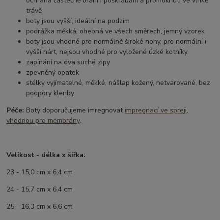
ochrana částečně brání i poškrábání a promoknutí ve vlhké
trávě
boty jsou vyšší, ideální na podzim
podrážka měkká, ohebná ve všech směrech, jemný vzorek
boty jsou vhodné pro normálně široké nohy, pro normální i
vyšší nárt, nejsou vhodné pro vyložené úzké kotníky
zapínání na dva suché zipy
zpevněný opatek
stélky vyjímatelné, měkké, nášlap kožený, netvarované, bez
podpory klenby
Péče:
Boty doporučujeme imregnovat
impregnací ve spreji,
vhodnou pro membrány
.
Velikost - délka x šířka:
23 - 15,0 cm x 6,4 cm
24 - 15,7 cm x 6,4 cm
25 - 16,3 cm x 6,6 cm