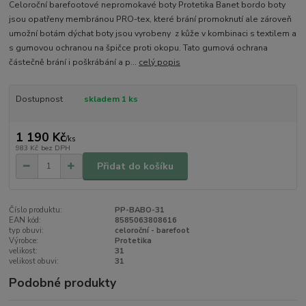
Celoroční barefootové nepromokavé boty Protetika Banet bordo boty
jsou opatřeny membránou PRO-tex, které brání promoknutí ale zároveň
umožní botám dýchat boty jsou vyrobeny z kůže v kombinaci s textilem a
s gumovou ochranou na špičce proti okopu. Tato gumová ochrana
částečně brání i poškrábání a p...
celý popis
Dostupnost
skladem 1 ks
1 190 Kč
/
ks
983 Kč
bez DPH
Přidat do košíku
Číslo produktu:
PP-BABO-31
EAN kód:
8585063808616
typ obuvi:
celoroční - barefoot
Výrobce:
Protetika
velikost:
31
velikost obuvi:
31
Podobné produkty