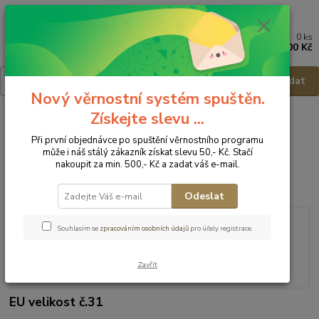
0
ks
Menu
za
0,00 Kč
Hledat
Nový věrnostní systém spuštěn.
Získejte slevu ...
Úvod
Dětská obuv
Obuv celoroční
Obuv celoroční - vel.31
Protetika Barefoot obuv Banet bordo - vel.31
Při první objednávce po spuštění věrnostního programu
může i náš stálý zákazník získat slevu 50,- Kč. Stačí
Protetika Barefoot obuv Banet
nakoupit za min. 500,- Kč a zadat váš e-mail.
bordo - vel.31
Odeslat
Souhlasím se
zpracováním osobních údajů
pro účely registrace.
Zavřít
EU velikost č.31