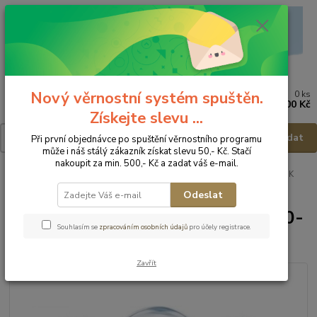
Nový věrnostní systém spuštěn.
0
ks
Menu
za
0,00 Kč
Získejte slevu ...
Hledat
Při první objednávce po spuštění věrnostního programu
může i náš stálý zákazník získat slevu 50,- Kč. Stačí
nakoupit za min. 500,- Kč a zadat váš e-mail.
Úvod
Kojenecké potřeby
Dudlíky a příslušenství
Dudlíky
NUK
Dudlík Trendline Mickey - 0-6m
Odeslat
NUK Dudlík Trendline Mickey - 0-
Souhlasím se
zpracováním osobních údajů
pro účely registrace.
6m
Zavřít