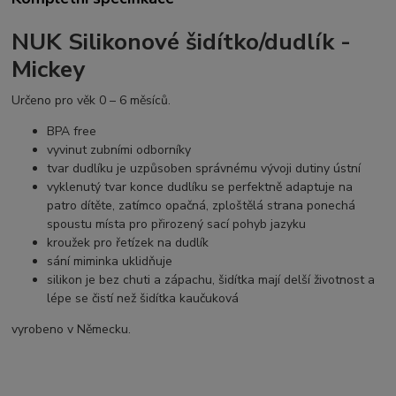
NUK Silikonové šidítko/dudlík -
Mickey
Určeno pro věk 0 – 6 měsíců.
BPA free
vyvinut zubními odborníky
tvar dudlíku je uzpůsoben správnému vývoji dutiny ústní
vyklenutý tvar konce dudlíku se perfektně adaptuje na
patro dítěte, zatímco opačná, zploštělá strana ponechá
spoustu místa pro přirozený sací pohyb jazyku
kroužek pro řetízek na dudlík
sání miminka uklidňuje
silikon je bez chuti a zápachu, šidítka mají delší životnost a
lépe se čistí než šidítka kaučuková
vyrobeno v Německu.