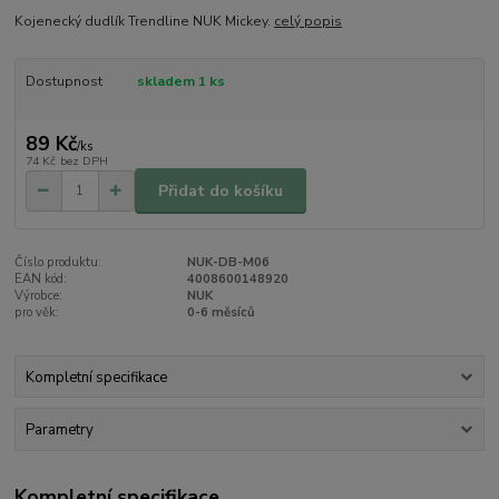
Kojenecký dudlík Trendline NUK Mickey.
celý popis
Dostupnost
skladem 1 ks
89 Kč
/
ks
74 Kč
bez DPH
Přidat do košíku
Číslo produktu:
NUK-DB-M06
EAN kód:
4008600148920
Výrobce:
NUK
pro věk:
0-6 měsíců
Kompletní specifikace
Parametry
Kompletní specifikace