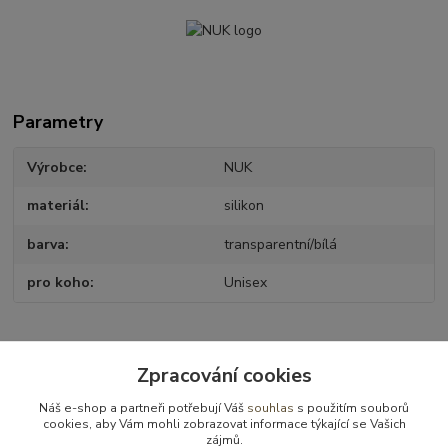
Parametry
Výrobce
NUK
materiál
silikon
barva
transparentní/bílá
pro koho
Unisex
Zboží zařazeno v kategoriích
Zpracování cookies
Kojenecké potřeby
Náš e-shop a partneři potřebují Váš
souhlas
s použitím souborů
cookies, aby Vám mohli zobrazovat informace týkající se Vašich
Dudlíky a příslušenství
zájmů.