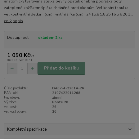
anatomicky tvarovaná stélka pevný opatek ohebná podrážka boty
zateplené kožíškem špička chráněná proti okopům Velikostní tabulka
velikost vnitřní délka (cm) vnitřní šířka (cm) 24 15.8 5.8 25 16.5 6 26 1...
celý popis
Dostupnost
skladem 2 ks
1 050 Kč
/
ks
868 Kč
bez DPH
Přidat do košíku
Číslo produktu:
DA07-4-2201A-26
EAN kód:
2107422011268
typ obuvi:
zimní
Výrobce:
Ponte 20
velikost:
26
velikost obuvi:
26
Kompletní specifikace