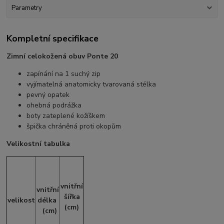
Parametry
Kompletní specifikace
Zimní celokožená obuv Ponte 20
zapínání na 1 suchý zip
vyjímatelná anatomicky tvarovaná stélka
pevný opatek
ohebná podrážka
boty zateplené kožíškem
špička chráněná proti okopům
Velikostní tabulka
vnitřní
vnitřní
šířka
velikost
délka
(cm)
(cm)