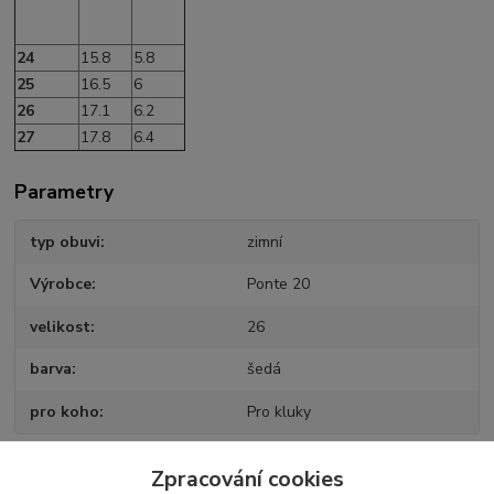
24
15.8
5.8
25
16.5
6
26
17.1
6.2
27
17.8
6.4
Parametry
typ obuvi
zimní
Výrobce
Ponte 20
velikost
26
barva
šedá
pro koho
Pro kluky
Zpracování cookies