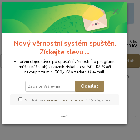
Nový věrnostní systém spuštěn.
0
ks
Menu
za
0,00 Kč
Získejte slevu ...
Hledat
Při první objednávce po spuštění věrnostního programu
může i náš stálý zákazník získat slevu 50,- Kč. Stačí
nakoupit za min. 500,- Kč a zadat váš e-mail.
Úvod
Dětská obuv
Obuv zimní
Obuv zimní - vel.26
Ponte20
Zimní obuv DA07-4-2201A - vel.26
Odeslat
Ponte20 Zimní obuv DA07-4-
Souhlasím se
zpracováním osobních údajů
pro účely registrace.
2201A - vel.26
Zavřít