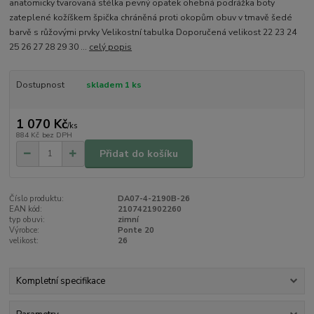
anatomicky tvarovaná stélka pevný opatek ohebná podrážka boty
zateplené kožíškem špička chráněná proti okopům obuv v tmavě šedé
barvě s růžovými prvky Velikostní tabulka Doporučená velikost 22 23 24
25 26 27 28 29 30 ...
celý popis
Dostupnost
skladem 1 ks
1 070 Kč
/
ks
884 Kč
bez DPH
Přidat do košíku
Číslo produktu:
DA07-4-2190B-26
EAN kód:
2107421902260
typ obuvi:
zimní
Výrobce:
Ponte 20
velikost:
26
Kompletní specifikace