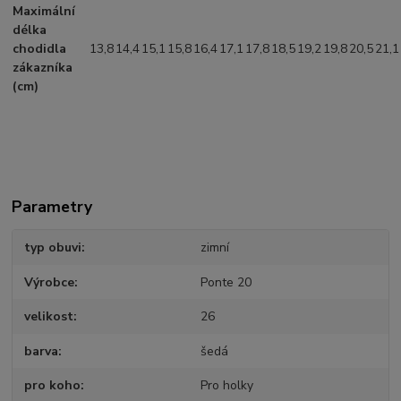
Maximální
délka
chodidla
13,8
14,4
15,1
15,8
16,4
17,1
17,8
18,5
19,2
19,8
20,5
21,1
zákazníka
(cm)
Parametry
typ obuvi
zimní
Výrobce
Ponte 20
velikost
26
barva
šedá
pro koho
Pro holky