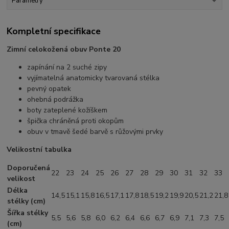
Parametry
Kompletní specifikace
Zimní celokožená obuv Ponte 20
zapínání na 2 suché zipy
vyjímatelná anatomicky tvarovaná stélka
pevný opatek
ohebná podrážka
boty zateplené kožíškem
špička chráněná proti okopům
obuv v tmavě šedé barvě s růžovými prvky
Velikostní tabulka
Doporučená
22
23
24
25
26
27
28
29
30
31
32
33
velikost
Délka
14,5
15,1
15,8
16,5
17,1
17,8
18,5
19,2
19,9
20,5
21,2
21,8
stélky (cm)
Šířka stélky
5,5
5,6
5,8
6,0
6,2
6,4
6,6
6,7
6,9
7,1
7,3
7,5
(cm)