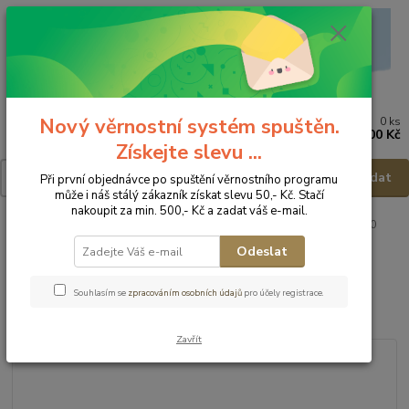
Nový věrnostní systém spuštěn.
0
ks
Menu
za
0,00 Kč
Získejte slevu ...
Hledat
Při první objednávce po spuštění věrnostního programu
může i náš stálý zákazník získat slevu 50,- Kč. Stačí
nakoupit za min. 500,- Kč a zadat váš e-mail.
Úvod
Dětská obuv
Obuv zimní
Obuv zimní - vel.26
Ponte20
Zimní obuv DA07-4-2190B - vel.26
Odeslat
Ponte20 Zimní obuv DA07-4-
Souhlasím se
zpracováním osobních údajů
pro účely registrace.
2190B - vel.26
Zavřít