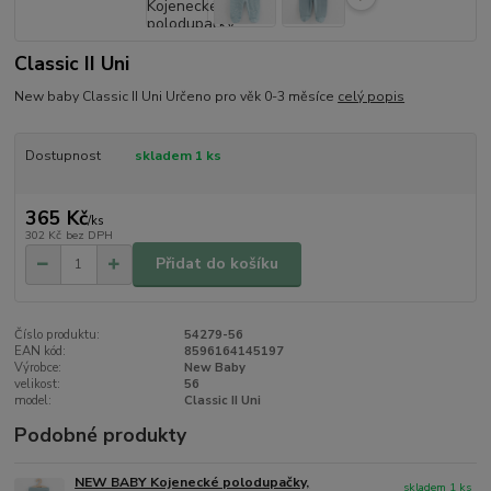
Classic II Uni
New baby Classic II Uni Určeno pro věk 0-3 měsíce
celý popis
Dostupnost
skladem 1 ks
365 Kč
/
ks
302 Kč
bez DPH
Přidat do košíku
Číslo produktu:
54279-56
EAN kód:
8596164145197
Výrobce:
New Baby
velikost:
56
model:
Classic II Uni
Podobné produkty
NEW BABY Kojenecké polodupačky,
skladem 1 ks