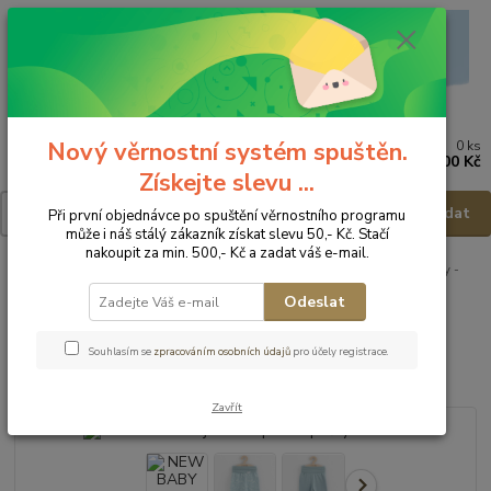
Nový věrnostní systém spuštěn.
0
ks
Menu
za
0,00 Kč
Získejte slevu ...
Hledat
Při první objednávce po spuštění věrnostního programu
může i náš stálý zákazník získat slevu 50,- Kč. Stačí
nakoupit za min. 500,- Kč a zadat váš e-mail.
Úvod
Dětské a kojenecké oblečení
NEW BABY Kojenecké polodupačky -
vel.56
Odeslat
NEW BABY Kojenecké
Souhlasím se
zpracováním osobních údajů
pro účely registrace.
polodupačky - vel.56
Zavřít