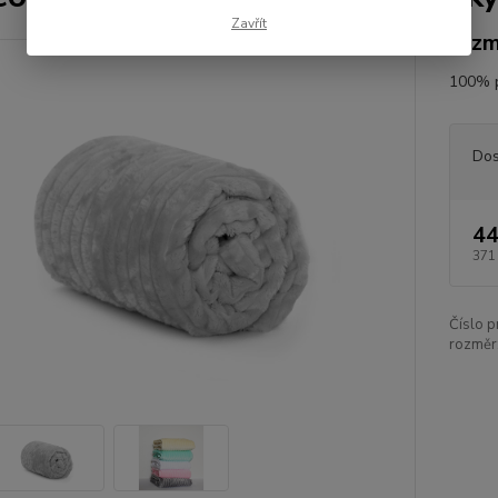
Zavřít
rozm
100% 
Dos
44
371
Číslo p
rozměr