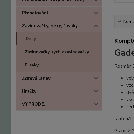
Přebalovací pulty a podložky
Přebalování
Kompl
Zavinovačky, deky, fusaky
Deky
Komple
Gade
Zavinovačky, rychlozavinovačky
Fusaky
Rozměr: 
vel
Zdravá lahev
vzo
Hračky
dvě
vše
VÝPRODEJ
ce
Materiál
Gramáž: 