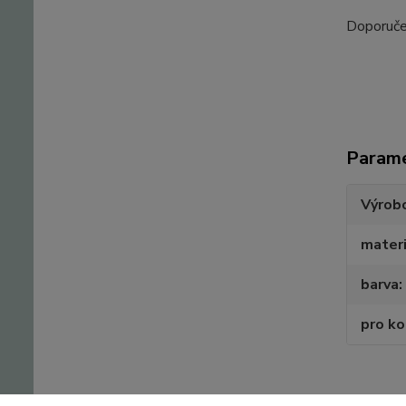
Doporuče
Param
Výrob
materi
barva
pro k