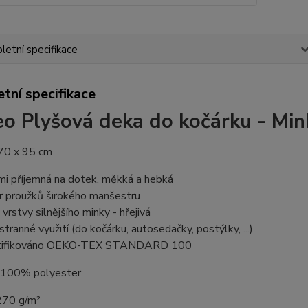
etní specifikace
tní specifikace
o Plyšová deka do kočárku - Min
70 x 95 cm
mi příjemná na dotek, měkká a hebká
r proužků širokého manšestru
 vrstvy silnějšího minky - hřejivá
stranné využití (do kočárku, autosedačky, postýlky, ...)
rtifikováno OEKO-TEX STANDARD 100
: 100% polyester
270 g/m²