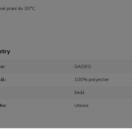
né praní do 30°C.
etry
ce
GADEO
ál
100% polyester
šedá
oho
Unisex