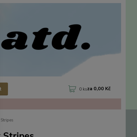
za
0,00 Kč
t
0
ks
Stripes
 Stripes