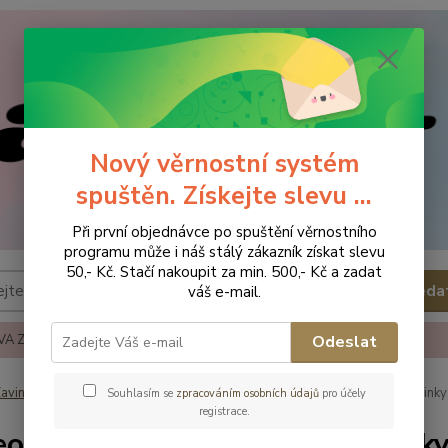
Nový věrnostní systém
spuštěn. Získejte slevu ...
Při první objednávce po spuštění věrnostního
programu může i náš stálý zákazník získat slevu
50,- Kč. Stačí nakoupit za min. 500,- Kč a zadat
Hleda
váš e-mail.
A ZBOŽÍ
REKLAMACE A VRÁCENÍ ZBOŹÍ
KONTAKTY
Odeslat
avinovačky, deky, fusaky
Deky
Gadeo Disign Deka do kočárku Minky 
Souhlasím se
zpracováním osobních údajů
pro účely
registrace.
o Disign Deka do kočárku Minky