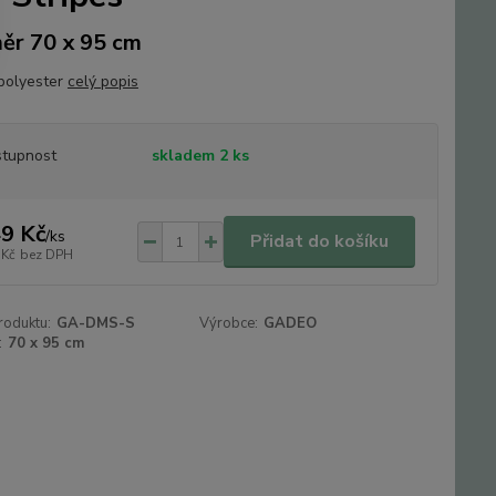
ěr 70 x 95 cm
polyester
celý popis
tupnost
skladem 2 ks
9 Kč
/
ks
Přidat do košíku
 Kč
bez DPH
roduktu:
GA-DMS-S
Výrobce:
GADEO
:
70 x 95 cm