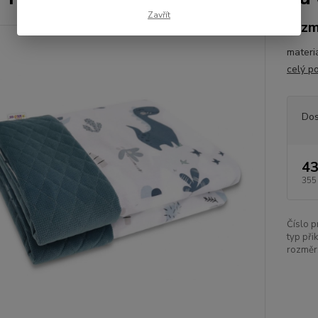
Zavřít
rozm
materi
celý p
Dos
43
355
Číslo p
typ při
rozměr