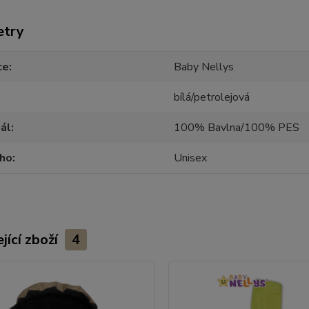
etry
ce
Baby Nellys
bílá/petrolejová
ál
100% Bavlna/100% PES
oho
Unisex
jící zboží
4