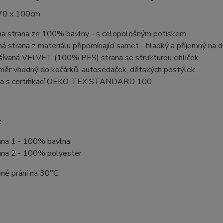
70 x 100cm
na strana ze 100% bavlny - s celopološným potiskem
há strana z materiálu připomínající samet - hladký a příjemný na 
šívaná VELVET (100% PES) strana se strukturou cihliček
měr vhodný do kočárků, autosedaček, dětských postýlek ...
a s certifikací OEKO-TEX STANDARD 100
:
ana 1 - 100% bavlna
ana 2 - 100% polyester
né prání na 30°C.