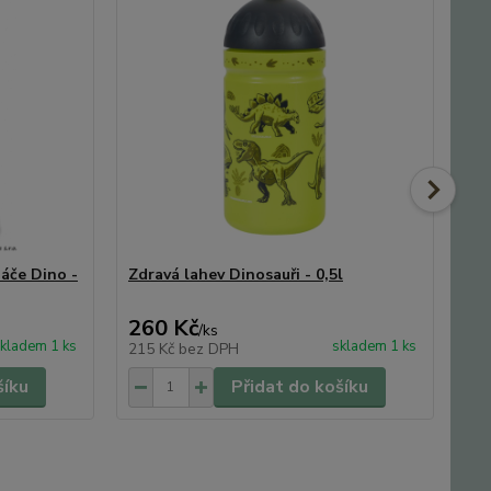
áče Dino -
Zdravá lahev Dinosauři - 0,5l
BL
Din
260 Kč
2
/
ks
kladem 1 ks
skladem 1 ks
215 Kč
bez DPH
24
šíku
Přidat do košíku