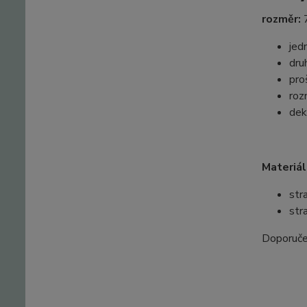
rozměr:
jed
dru
pro
roz
dek
Materiál
str
str
Doporuče