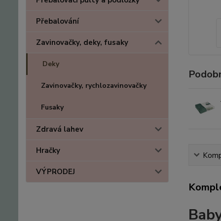
Přebalovací pulty a podložky
Přebalování
Zavinovačky, deky, fusaky
Deky
Podobn
Zavinovačky, rychlozavinovačky
Fusaky
Zdravá lahev
Hračky
Kompl
VÝPRODEJ
Komple
Baby