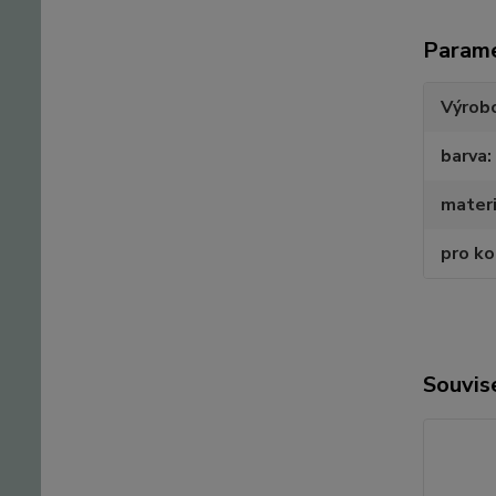
Param
Výrob
barva
materi
pro k
Souvise