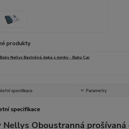
é produkty
Baby Nellys Bavlněná deka s minky - Baby Car
etní specifikace
Parametry
tní specifikace
 Nellys Oboustranná prošívaná