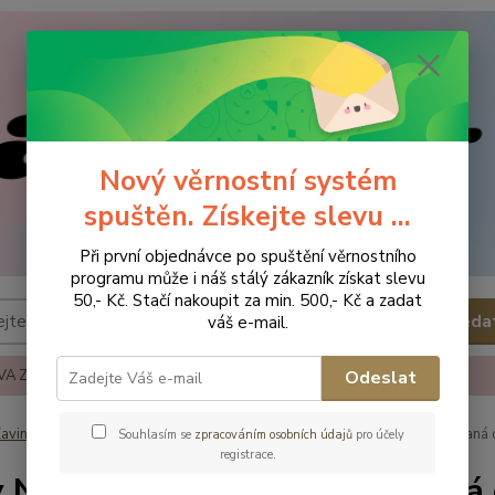
Nový věrnostní systém
spuštěn. Získejte slevu ...
Při první objednávce po spuštění věrnostního
programu může i náš stálý zákazník získat slevu
50,- Kč. Stačí nakoupit za min. 500,- Kč a zadat
Hleda
váš e-mail.
A ZBOŽÍ
REKLAMACE A VRÁCENÍ ZBOŹÍ
KONTAKTY
Odeslat
avinovačky, deky, fusaky
Deky
Baby Nellys Oboustranná prošívaná 
Souhlasím se
zpracováním osobních údajů
pro účely
registrace.
 Nellys Oboustranná prošívaná 