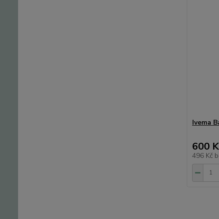
Ivema B
600 K
496 Kč
b