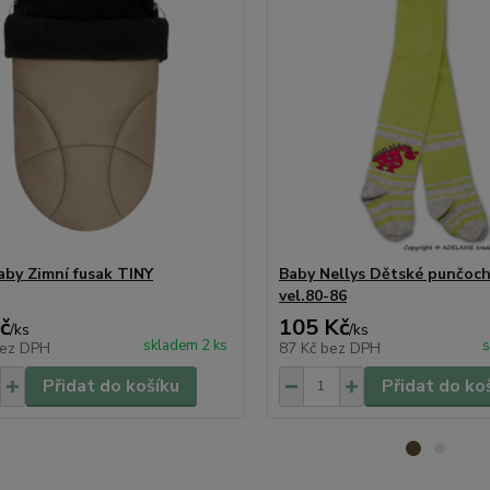
aby Zimní fusak TINY
Baby Nellys Dětské punčoch
vel.80-86
č
105 Kč
/
ks
/
ks
skladem 2 ks
s
ez DPH
87 Kč
bez DPH
Přidat do košíku
Přidat do ko