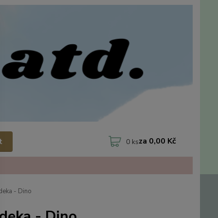
za
0,00 Kč
t
0
ks
deka - Dino
deka - Dino