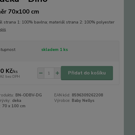
ěr 70x100 cm
ál strana 1: 100% bavlna; materiál strana 2: 100% polyester
opis
tupnost
skladem 1 ks
0 Kč
/
ks
Přidat do košíku
 Kč
bez DPH
roduktu:
BN-ODBV-DG
EAN kód:
8596309262208
krývky:
deka
Výrobce:
Baby Nellys
:
70 x 100 cm