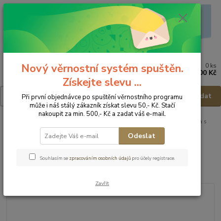
Nový věrnostní systém spuštěn.
0
ks
Menu
za
0,00 Kč
Získejte slevu ...
Hledat
Při první objednávce po spuštění věrnostního programu
může i náš stálý zákazník získat slevu 50,- Kč. Stačí
nakoupit za min. 500,- Kč a zadat váš e-mail.
Úvod
Zavinovačky, deky, fusaky
Deky
MamoTato Bavlněná deka s
minky - Starmix
Odeslat
MamoTato Bavlněná deka s
Souhlasím se
zpracováním osobních údajů
pro účely registrace.
minky - Starmix
Zavřít