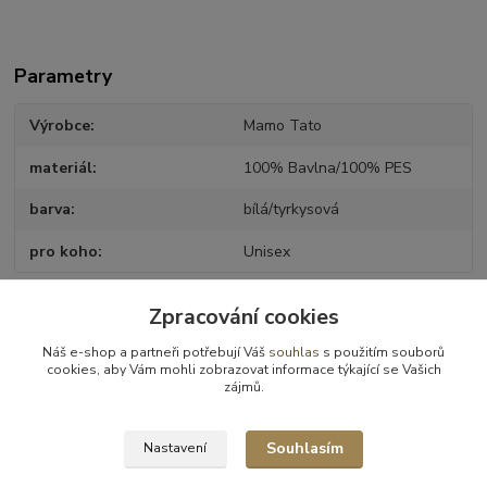
Parametry
Výrobce
Mamo Tato
materiál
100% Bavlna/100% PES
barva
bílá/tyrkysová
pro koho
Unisex
Zpracování cookies
Zboží zařazeno v kategoriích
Náš e-shop a partneři potřebují Váš
souhlas
s použitím souborů
cookies, aby Vám mohli zobrazovat informace týkající se Vašich
Zavinovačky, deky, fusaky
zájmů.
Deky
Souhlasím
Nastavení