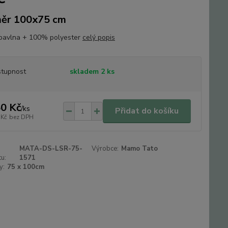
ěr 100x75 cm
bavlna + 100% polyester
celý popis
tupnost
skladem 2 ks
0 Kč
/
ks
Přidat do košíku
 Kč
bez DPH
MATA-DS-LSR-75-
Výrobce:
Mamo Tato
u:
1571
y:
75 x 100cm