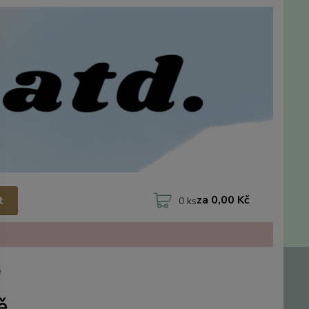
za
0,00 Kč
t
0
ks
ě
ě