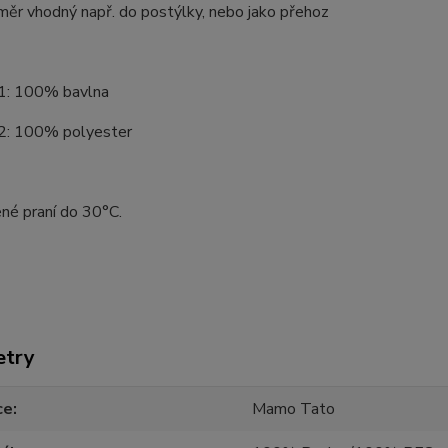
měr vhodný např. do postýlky, nebo jako přehoz
 1: 100% bavlna
 2: 100% polyester
né praní do 30°C.
etry
ce
Mamo Tato