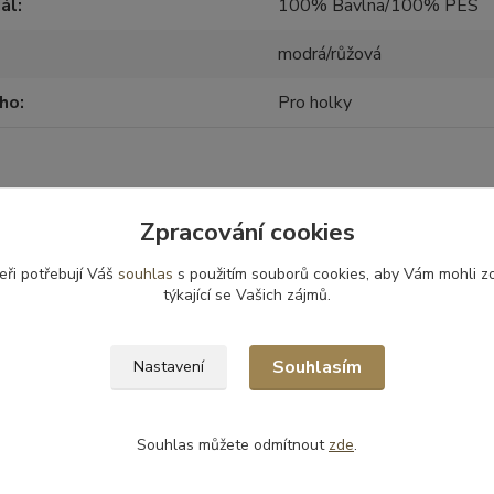
ál
100% Bavlna/100% PES
modrá/růžová
oho
Pro holky
Zpracování cookies
zařazeno v kategoriích
eři potřebují Váš
souhlas
s použitím souborů cookies, aby Vám mohli z
ovačky, deky, fusaky
Deky
týkající se Vašich zájmů.
Souhlasím
Nastavení
Souhlas můžete odmítnout
zde
.