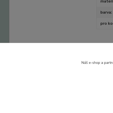
materi
barva
pro k
Zboží 
Náš e-shop a partn
Zavin