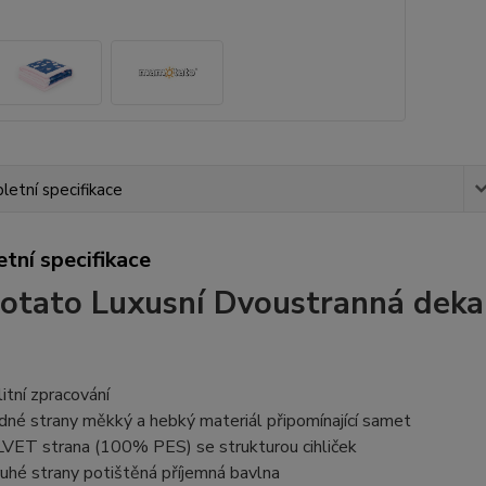
etní specifikace
tní specifikace
tato Luxusní Dvoustranná deka
litní zpracování
edné strany měkký a hebký materiál připomínající samet
VET strana (100% PES) se strukturou cihliček
ruhé strany potištěná příjemná bavlna