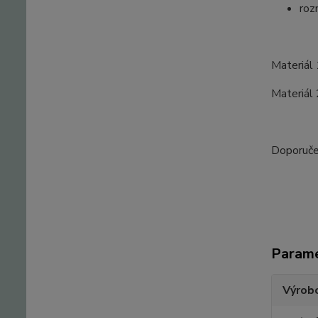
roz
Materiál
Materiál
Doporuče
Param
Výrob