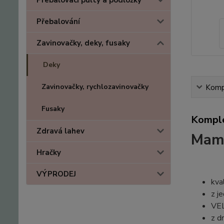
Přebalovací pulty a podložky
Přebalování
Zavinovačky, deky, fusaky
Deky
Zavinovačky, rychlozavinovačky
Kompl
Fusaky
Komple
Zdravá lahev
Mamo
Hračky
VÝPRODEJ
kva
z j
VEL
z d