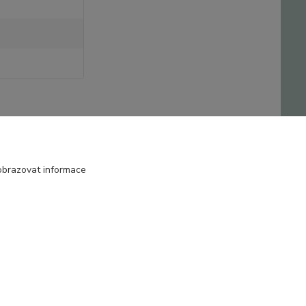
obrazovat informace
Vytvořeno na
Eshop-rychle.cz