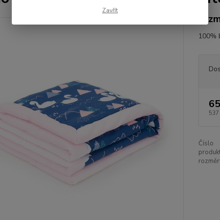
Zavřít
rozm
100% 
Dos
65
537
Číslo
produkt
rozměr