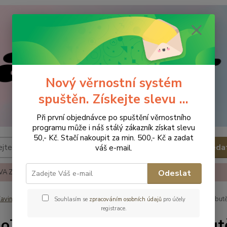
Nový věrnostní systém
spuštěn. Získejte slevu ...
Při první objednávce po spuštění věrnostního
programu může i náš stálý zákazník získat slevu
50,- Kč. Stačí nakoupit za min. 500,- Kč a zadat
Hleda
váš e-mail.
A ZBOŽÍ
REKLAMACE A VRÁCENÍ ZBOŹÍ
KONTAKTY
Odeslat
avinovačky, deky, fusaky
Deky
MamoTato Oboustraná deka - Labut
Souhlasím se
zpracováním osobních údajů
pro účely
registrace.
Tato Oboustraná deka - Labut