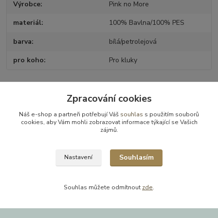
Výrobce
Pink no More
materiál
100% Bavlna/100% PES
barva
bílá/petrolejová
pro koho
Pro kluky
Zpracování cookies
Zboží zařazeno v kategoriích
Náš e-shop a partneři potřebují Váš
souhlas
s použitím souborů
Kočárky, autosedačky - příslušenství
cookies, aby Vám mohli zobrazovat informace týkající se Vašich
zájmů.
Zavinovačky, deky, fusaky
Vložky, zavinovací deky, prostěradla
Souhlasím
Nastavení
Deky
Souhlas můžete odmítnout
zde
.
Vytvořeno na
Eshop-rychle.cz