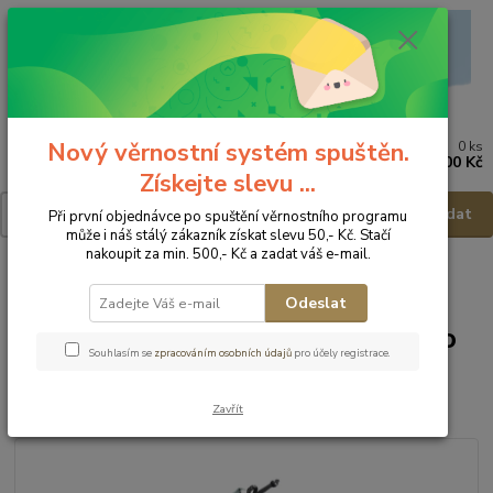
Nový věrnostní systém spuštěn.
0
ks
Menu
za
0,00 Kč
Získejte slevu ...
Hledat
Při první objednávce po spuštění věrnostního programu
může i náš stálý zákazník získat slevu 50,- Kč. Stačí
nakoupit za min. 500,- Kč a zadat váš e-mail.
Úvod
Kočárky, autosedačky - příslušenství
Vložky, zavinovací deky,
prostěradla
Pink no More Zavinavací deka do autosedačky Green&Trees
Odeslat
Pink no More Zavinavací deka do
Souhlasím se
zpracováním osobních údajů
pro účely registrace.
autosedačky Green&Trees
Zavřít
Akce