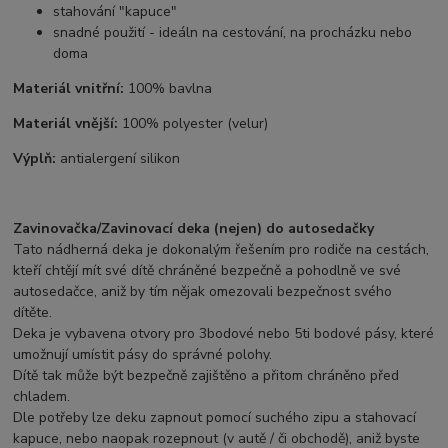
stahování "kapuce"
snadné použití - ideáln na cestování, na procházku nebo
doma
Materiál vnitřní:
100% bavlna
Materiál vnější:
100% polyester (velur)
Výplň:
antialergení silikon
Zavinovačka/Zavinovací deka (nejen) do autosedačky
Tato nádherná deka je dokonalým řešením pro rodiče na cestách,
kteří chtějí mít své dítě chráněné bezpečně a pohodlně ve své
autosedačce, aniž by tím nějak omezovali bezpečnost svého
dítěte.
Deka je vybavena otvory pro 3bodové nebo 5ti bodové pásy, které
umožnují umístit pásy do správné polohy.
Dítě tak může být bezpečně zajištěno a přitom chráněno před
chladem.
Dle potřeby lze deku zapnout pomocí suchého zipu a stahovací
kapuce, nebo naopak rozepnout (v autě / či obchodě), aniž byste