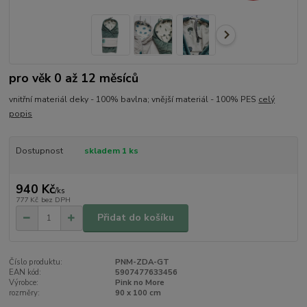
pro věk 0 až 12 měsíců
vnitřní materiál deky - 100% bavlna; vnější materiál - 100% PES
celý
popis
Dostupnost
skladem 1 ks
940 Kč
/
ks
777 Kč
bez DPH
Přidat do košíku
Číslo produktu:
PNM-ZDA-GT
EAN kód:
5907477633456
Výrobce:
Pink no More
rozměry:
90 x 100 cm