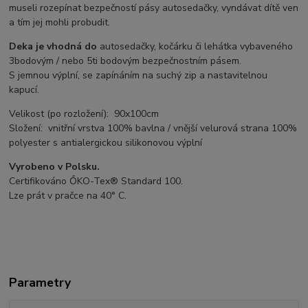
museli rozepínat bezpečností pásy autosedačky, vyndávat dítě ven
a tím jej mohli probudit.
Deka je vhodná do
autosedačky, kočárku či lehátka vybaveného
3bodovým / nebo 5ti bodovým bezpečnostním pásem.
S jemnou výplní, se zapínáním na suchý zip a nastavitelnou
kapucí.
Velikost (po rozložení): 90x100cm
Složení: vnitřní vrstva 100% bavlna / vnější velurová strana 100%
polyester s antialergickou silikonovou výplní
Vyrobeno v Polsku.
Certifikováno ŐKO-Tex® Standard 100.
Lze prát v pračce na 40° C.
Parametry