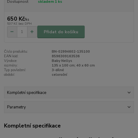
Dostupnost
skladem 1 ks
650 Kč
/
ks
537 Kč
bez DPH
Přidat do košíku
Číslo produktu:
BN-02994602-135100
EAN kód:
8596309163536
Výrobce:
Baby Nellys
rozměry:
135 x 100 cm; 40 x 60 cm
Typ povlečení:
3-dílné
období:
celoroční
Kompletní specifikace
Parametry
Kompletní specifikace