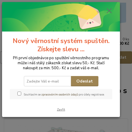
Nový věrnostní systém spuštěn.
0
ks
Menu
za
0,00 Kč
Získejte slevu ...
Hledat
Při první objednávce po spuštění věrnostního programu
může i náš stálý zákazník získat slevu 50,- Kč. Stačí
nakoupit za min. 500,- Kč a zadat váš e-mail.
Úvod
Postýlky - příslušenství
Povlečení
Povlečení 3ks
Baby
Nellys Dětské ložní prádlo s mantinelem - 135x100cm/40x60cm
Odeslat
Baby Nellys Dětské ložní prádlo s
Souhlasím se
zpracováním osobních údajů
pro účely registrace.
mantinelem -
135x100cm/40x60cm
Zavřít