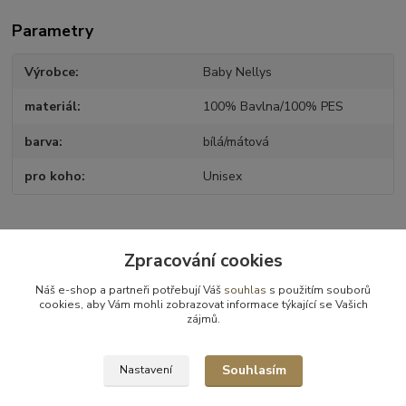
Parametry
Výrobce
Baby Nellys
materiál
100% Bavlna/100% PES
barva
bílá/mátová
pro koho
Unisex
Zboží zařazeno v kategoriích
Zpracování cookies
Postýlky - příslušenství
Náš e-shop a partneři potřebují Váš
souhlas
s použitím souborů
cookies, aby Vám mohli zobrazovat informace týkající se Vašich
Povlečení
zájmů.
Povlečení 3ks
Souhlasím
Nastavení