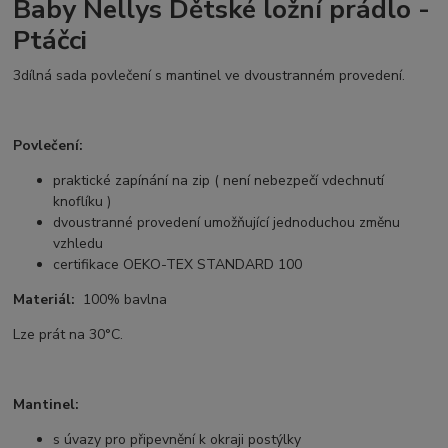
Baby Nellys Dětské ložní prádlo -
Ptáčci
3dílná sada povlečení s mantinel ve dvoustranném provedení.
Povlečení:
praktické zapínání na zip ( není nebezpečí vdechnutí
knoflíku )
dvoustranné provedení umožňující jednoduchou změnu
vzhledu
certifikace OEKO-TEX STANDARD 100
Materiál:
100% bavlna
Lze prát na 30°C.
Mantinel:
s úvazy pro připevnění k okraji postýlky