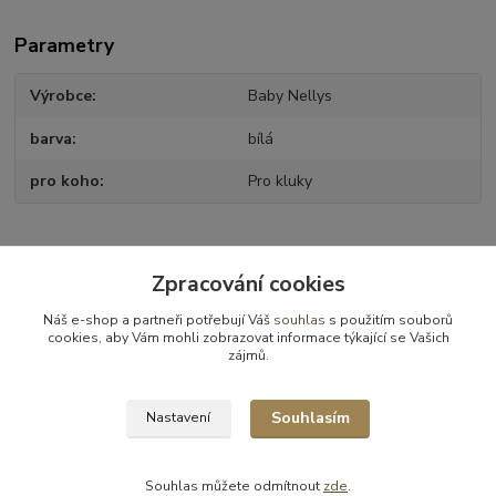
Parametry
Výrobce
Baby Nellys
barva
bílá
pro koho
Pro kluky
Zboží zařazeno v kategoriích
Zpracování cookies
Postýlky - příslušenství
Náš e-shop a partneři potřebují Váš
souhlas
s použitím souborů
cookies, aby Vám mohli zobrazovat informace týkající se Vašich
Povlečení
zájmů.
Povlečení 2ks
Souhlasím
Nastavení
Souhlas můžete odmítnout
zde
.