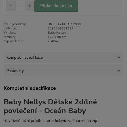
Přidat do košíku
Číslo produktu:
BN-00471401-12090
EAN kód:
8596309081397
Výrobce:
Baby Nellys
rozměry:
120 x 90 cm
Typ povlečení:
2-dílné
Kompletní specifikace
Parametry
Kompletní specifikace
Baby Nellys Dětské 2dílné
povlečení - Oceán Baby
Bavlněné ložní prádlo s praktickým zapínáním na zip.