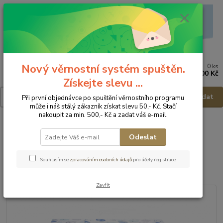
Nový věrnostní systém spuštěn.
0
ks
Menu
za
0,00 Kč
Získejte slevu ...
Hledat
Při první objednávce po spuštění věrnostního programu
může i náš stálý zákazník získat slevu 50,- Kč. Stačí
nakoupit za min. 500,- Kč a zadat váš e-mail.
Úvod
Postýlky - příslušenství
Povlečení
Povlečení 2ks
Baby
Nellys Dětské 2dílné povlečení - 120x90cm/40x60cm
Odeslat
Baby Nellys Dětské 2dílné
Souhlasím se
zpracováním osobních údajů
pro účely registrace.
povlečení - 120x90cm/40x60cm
Zavřít