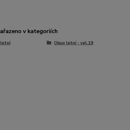
zařazeno v kategoriích
letní
Obuv letní - vel.19