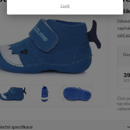
Zavřít
veli
Dětské
zapíná
celý p
Dos
39
322
Číslo p
typ obu
velikost
etní specifikace