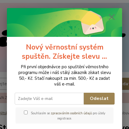
Nový věrnostní systém
spuštěn. Získejte slevu ...
Při první objednávce po spuštění věrnostního
programu může i náš stálý zákazník získat slevu
50,- Kč. Stačí nakoupit za min. 500,- Kč a zadat
Hleda
váš e-mail.
A ZBOŽÍ
REKLAMACE A VRÁCENÍ ZBOŹÍ
KONTAKTY
Odeslat
ětská obuv
Obuv letní
Obuv letní - vel.19
D.D.Step Dětská obuv
Souhlasím se
zpracováním osobních údajů
pro účely
registrace.
Step Dětská obuv C015-630 - ve