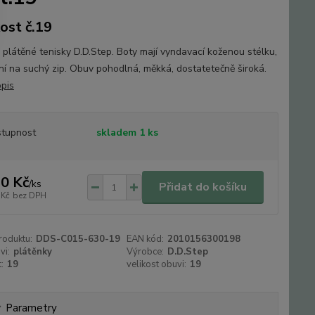
kost č.19
 plátěné tenisky D.D.Step. Boty mají vyndavací koženou stélku,
ní na suchý zip. Obuv pohodlná, měkká, dostatetečně široká.
opis
tupnost
skladem 1 ks
0 Kč
/
ks
Přidat do košíku
 Kč
bez DPH
roduktu:
DDS-C015-630-19
EAN kód:
2010156300198
vi:
plátěnky
Výrobce:
D.D.Step
:
19
velikost obuvi:
19
Parametry