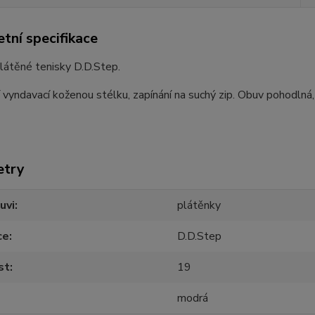
tní specifikace
látěné tenisky D.D.Step.
 vyndavací koženou stélku, zapínání na suchý zip. Obuv pohodlná
etry
uvi
plátěnky
ce
D.D.Step
st
19
modrá