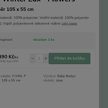
ěr 105 x 55 cm
 materiál: 100% polyester; Vnitřní materiál: 100% polyester
t); Výplň: polyesterové silikonové vlákno
celý popis
tupnost
skladem 1 ks
390 Kč
/
ks
Přidat do košíku
49 Kč
bez DPH
roduktu:
F-VWL-F
Výrobce:
Baby Nellys
:
105 x 55 cm
období:
zima