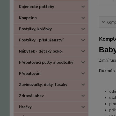
Kojenecké potřeby
Koupelna
Kompl
Postýlky, kolébky
Komple
Postýlky - příslušenství
Baby
Nábytek - dětský pokoj
Zimní fus
Přebalovací pulty a podložky
Rozměr:
Přebalování
Zavinovačky, deky, fusaky
odn
Zdravá lahev
sta
pln
Hračky
prů