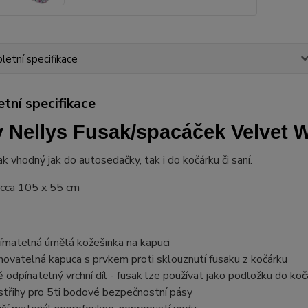
etní specifikace
tní specifikace
 Nellys Fusak/spacáček Velvet W
ak vhodný jak do autosedačky, tak i do kočárku či saní.
cca 105 x 55 cm
ímatelná úmělá kožešinka na kapuci
hovatelná kapuca s prvkem proti sklouznutí fusaku z kočárku
ě odpínatelný vrchní díl - fusak lze používat jako podložku do koč
střihy pro 5ti bodové bezpečnostní pásy