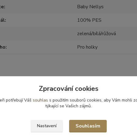
ce
Baby Nellys
ál
100% PES
zelená/bílá/růžová
oho
Pro holky
zařazeno v kategoriích
Zpracování cookies
ky, autosedačky -
Fusaky
eři potřebují Váš
souhlas
s použitím souborů cookies, aby Vám mohli z
týkající se Vašich zájmů.
ušenství
Souhlasím
Nastavení