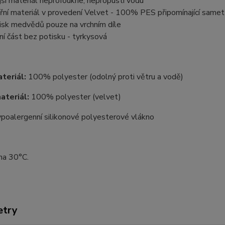
jší materiál neprofoukne, nepropustí vodu
třní materiál v provedení Velvet - 100% PES připomínající samet
isk medvědů pouze na vrchním díle
ní část bez potisku - tyrkysová
ateriál:
100% polyester (odolný proti větru a vodě)
ateriál:
100% polyester (velvet)
ypoalergenní silikonové polyesterové vlákno
na 30°C.
etry