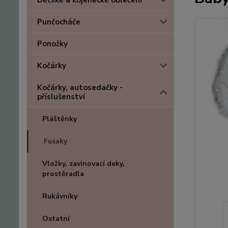
Dětské a kojenecké oblečení
Punčocháče
Ponožky
Kočárky
Kočárky, autosedačky -
příslušenství
Pláštěnky
Fusaky
Vložky, zavinovací deky,
prostěradla
Rukávníky
Ostatní