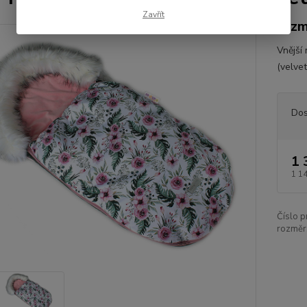
Zavřít
rozm
Vnější
(velve
Dos
1 
1 1
Číslo p
rozměr