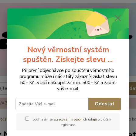
Nový věrnostní systém
spuštěn. Získejte slevu ...
Při první objednávce po spuštění věrnostního
programu může i náš stálý zákazník získat slevu
50,- Kč. Stačí nakoupit za min. 500,- Kč a zadat
Hleda
váš e-mail.
A ZBOŽÍ
REKLAMACE A VRÁCENÍ ZBOŹÍ
KONTAKTY
Odeslat
očárky, autosedačky - příslušenství
Fusaky
Baby Nellys Fusak do ko
Souhlasím se
zpracováním osobních údajů
pro účely
registrace.
 Nellys Fusak do kočárku Velve