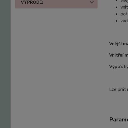
vně
VÝPRODEJ
vni
pot
zad
Vnější m
Vnitřní m
Výplň:
h
Lze prát 
Param