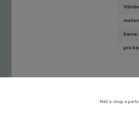
Výrob
materi
barva
pro k
Zboží 
Kočár
Náš e-shop a partn
přísl