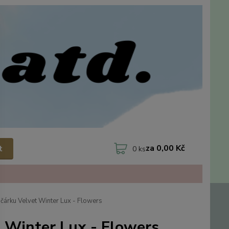
za
0,00 Kč
t
0
ks
čárku Velvet Winter Lux - Flowers
t Winter Lux - Flowers