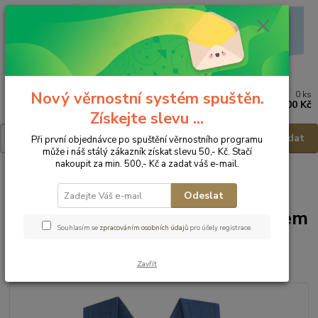
Nový věrnostní systém spuštěn.
0
ks
Menu
za
0,00 Kč
Získejte slevu ...
Hledat
Při první objednávce po spuštění věrnostního programu
může i náš stálý zákazník získat slevu 50,- Kč. Stačí
nakoupit za min. 500,- Kč a zadat váš e-mail.
Úvod
Dětské a kojenecké oblečení
Polodupačky, tepláky, kalhoty ...
JACKY Chlapecké kraťasy s laclem 3711130 - vel.80
Odeslat
JACKY Chlapecké kraťasy s laclem
Souhlasím se
zpracováním osobních údajů
pro účely registrace.
3711130 - vel.80
Zavřít
Akce