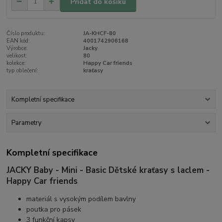
Přidat do košíku
Číslo produktu:
JA-KHCF-80
EAN kód:
4001742906168
Výrobce:
Jacky
velikost:
80
kolekce:
Happy Car friends
typ oblečení:
kraťasy
Kompletní specifikace
Parametry
Kompletní specifikace
JACKY Baby - Mini - Basic Dětské kraťasy s laclem -
Happy Car friends
materiál s vysokým podílem bavlny
poutka pro pásek
3 funkční kapsy