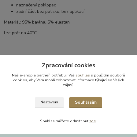
naznačený poklopec
zadní část bez potisku, bez aplikací
Materiál: 95% bavlna, 5% elastan
Lze prát na 40°C.
Parametry
Zpracování cookies
Výrobce
Jacky
Náš e-shop a partneři potřebují Váš
souhlas
s použitím souborů
cookies, aby Vám mohli zobrazovat informace týkající se Vašich
zájmů.
velikost
80
pro koho
Pro kluky
Souhlasím
Nastavení
Souhlas můžete odmítnout
zde
.
Zboží zařazeno v kategoriích
Dětské a kojenecké oblečení