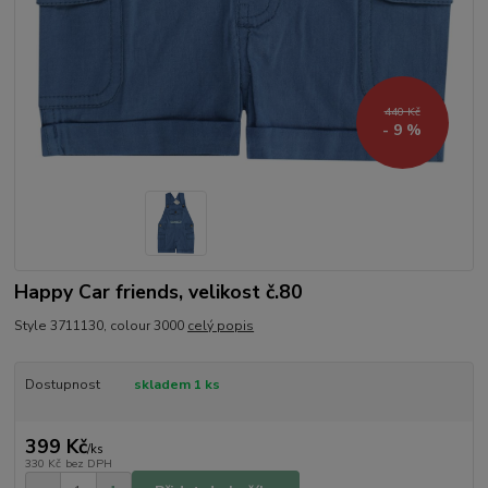
440 Kč
- 9 %
Happy Car friends, velikost č.80
Style 3711130, colour 3000
celý popis
Dostupnost
skladem 1 ks
399 Kč
/
ks
330 Kč
bez DPH