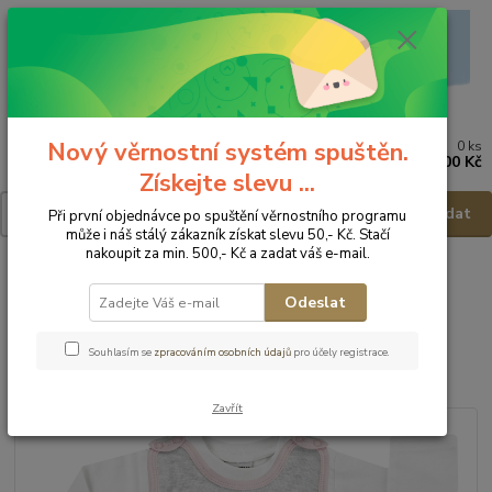
Nový věrnostní systém spuštěn.
0
ks
Menu
za
0,00 Kč
Získejte slevu ...
Hledat
Při první objednávce po spuštění věrnostního programu
může i náš stálý zákazník získat slevu 50,- Kč. Stačí
nakoupit za min. 500,- Kč a zadat váš e-mail.
Úvod
Dětské a kojenecké oblečení
Dupačky
JACKY Kojenecká
souprava 3411010 - vel.62
Odeslat
JACKY Kojenecká souprava
Souhlasím se
zpracováním osobních údajů
pro účely registrace.
3411010 - vel.62
Zavřít