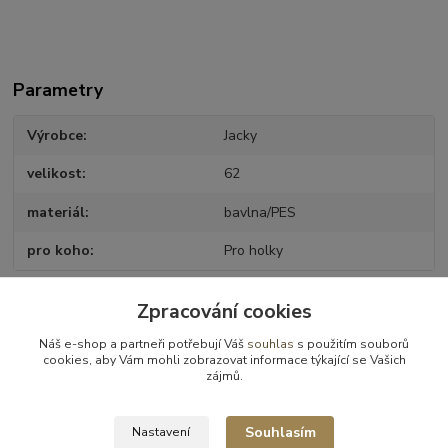
Parametry
Výrobce
Jacky
velikost
62
materiál
bavlna/PES
pro koho
Pro holky
Zpracování cookies
Zboží zařazeno v kategoriích
Náš e-shop a partneři potřebují Váš
souhlas
s použitím souborů
cookies, aby Vám mohli zobrazovat informace týkající se Vašich
Dětské a kojenecké oblečení
zájmů.
Dupačky
Souhlasím
Nastavení