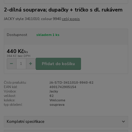
2-dílná souprava; dupačky + tričko s dl. rukávem
JACKY style 3411010, colour 9940
celý popis
Dostupnost
skladem 1 ks
440 Kč
/
ks
364 Kč
bez DPH
Přidat do košíku
Číslo produktu:
JA-STD-3411010-9940-62
EAN kód:
4001742905154
Výrobce:
Jacky
velikost:
62
kolekce:
Welcome
typ oblečení:
souprava
Kompletní specifikace