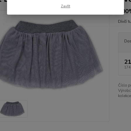
Zavřít
100
Dívčí 
Dos
21
174
Číslo p
Výrobc
kolekce