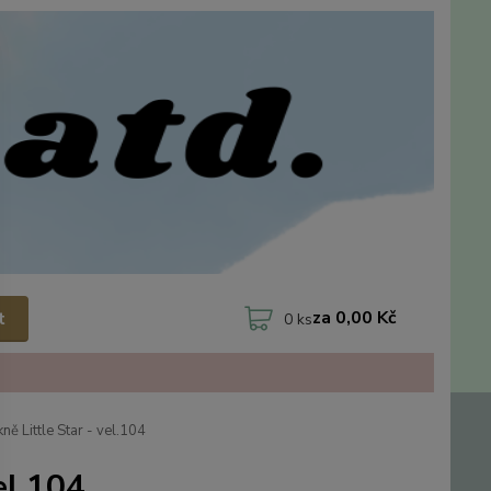
za
0,00 Kč
t
0
ks
kně Little Star - vel.104
el.104