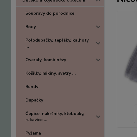
Dětské a kojenecké oblečení
Soupravy do porodnice
Body
Polodupačky, tepláky, kalhoty
...
Overaly, kombinézy
Košilky, mikiny, svetry ...
Bundy
Dupačky
Čepice, nákrčníky, klobouky,
rukavice ...
Pyžama