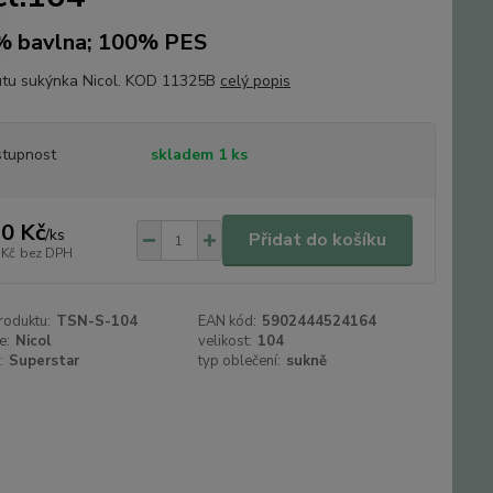
% bavlna; 100% PES
tutu sukýnka Nicol. KOD 11325B
celý popis
tupnost
skladem 1 ks
0 Kč
/
ks
Přidat do košíku
 Kč
bez DPH
roduktu:
TSN-S-104
EAN kód:
5902444524164
e:
Nicol
velikost:
104
:
Superstar
typ oblečení:
sukně