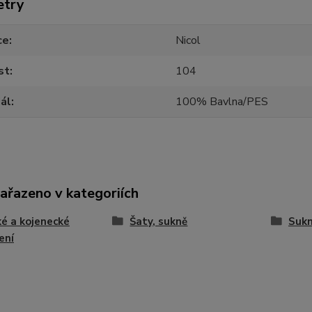
etry
ce
Nicol
st
104
ál
100% Bavlna/PES
zařazeno v kategoriích
é a kojenecké
Šaty, sukně
Suk
ení