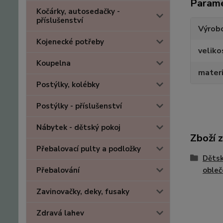
Param
Kočárky, autosedačky -
příslušenství
Výrob
Kojenecké potřeby
veliko
Koupelna
materi
Postýlky, kolébky
Postýlky - příslušenství
Nábytek - dětský pokoj
Zboží 
Přebalovací pulty a podložky
Dětsk
Přebalování
obleč
Zavinovačky, deky, fusaky
Zdravá lahev