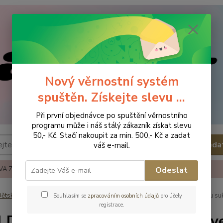
Nový věrnostní systém
spuštěn. Získejte slevu ...
Při první objednávce po spuštění věrnostního
programu může i náš stálý zákazník získat slevu
50,- Kč. Stačí nakoupit za min. 500,- Kč a zadat
Hleda
váš e-mail.
A ZBOŽÍ
REKLAMACE A VRÁCENÍ ZBOŹÍ
KONTAKTY
Odeslat
ětské a kojenecké oblečení
Šaty, sukně
Sukně
Nicol Dívčí tutu su
Souhlasím se
zpracováním osobních údajů
pro účely
registrace.
l Dívčí tutu sukně Little Star - v