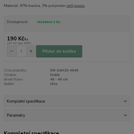
Materiál: 97% bavlna, 3% polyester
celý popis
Dostupnost
skladem 1 ks
190 Kč
/
ks
157 Kč
bez DPH
Přidat do košíku
Číslo produktu:
DR-SAH20-4648
Výrobce:
Dráče
obvod hlavy:
46 - 48 cm
období:
léto
Kompletní specifikace
Parametry
Kompletní specifikace