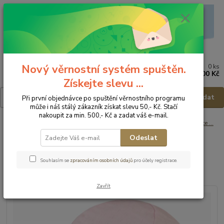
Nový věrnostní systém spuštěn.
0
ks
Menu
za
0,00 Kč
Získejte slevu ...
Hledat
Při první objednávce po spuštění věrnostního programu
může i náš stálý zákazník získat slevu 50,- Kč. Stačí
nakoupit za min. 500,- Kč a zadat váš e-mail.
Úvod
Dětské a kojenecké oblečení
Čepice, nákrčníky, klobouky, rukavice ...
Letní čepice a kloboučky
Dráče Dívčí kšiltovka Sahara - vel.46-48
Odeslat
Dráče Dívčí kšiltovka Sahara -
Souhlasím se
zpracováním osobních údajů
pro účely registrace.
vel.46-48
Zavřít