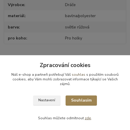
Výrobce
Dráče
materiál
bavlna/polyester
barva
světle růžová
pro koho
Pro holky
Zboží zařazeno v kategoriích
Zpracování cookies
Dětské a kojenecké oblečení
Náš e-shop a partneři potřebují Váš
souhlas
s použitím souborů
cookies, aby Vám mohli zobrazovat informace týkající se Vašich
Čepice, nákrčníky, klobouky, rukavice ...
zájmů.
Letní čepice a kloboučky
Souhlasím
Nastavení
Souhlas můžete odmítnout
zde
.
Vytvořeno na
Eshop-rychle.cz