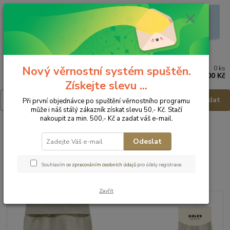
Nový věrnostní systém spuštěn.
0
ks
Menu
za
0,00 Kč
Získejte slevu ...
Hledat
Při první objednávce po spuštění věrnostního programu
může i náš stálý zákazník získat slevu 50,- Kč. Stačí
nakoupit za min. 500,- Kč a zadat váš e-mail.
Úvod
Dětské a kojenecké oblečení
Polodupačky, tepláky, kalhoty ...
Polodupačky
BOLEY Kojenecké polodupačky 6372101 - vel.68
Odeslat
BOLEY Kojenecké polodupačky
Souhlasím se
zpracováním osobních údajů
pro účely registrace.
6372101 - vel.68
Zavřít