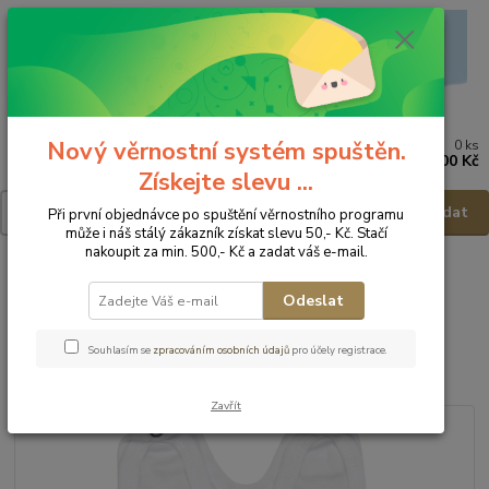
Nový věrnostní systém spuštěn.
0
ks
Menu
za
0,00 Kč
Získejte slevu ...
Hledat
Při první objednávce po spuštění věrnostního programu
může i náš stálý zákazník získat slevu 50,- Kč. Stačí
nakoupit za min. 500,- Kč a zadat váš e-mail.
Úvod
Dětské a kojenecké oblečení
Dupačky
Mamatti Kojenecké
dupačky Parník - vel.68
Odeslat
Mamatti Kojenecké dupačky
Souhlasím se
zpracováním osobních údajů
pro účely registrace.
Parník - vel.68
Zavřít