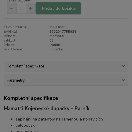
124 Kč
bez DPH
Přidat do košíku
Číslo produktu:
MT-DP68
EAN kód:
5902047755934
Výrobce:
Mamatti
velikost:
68
kolekce:
Parník
typ oblečení:
dupačky
Kompletní specifikace
Parametry
Kompletní specifikace
Mamatti Kojenecké dupačky - Parník
zapínání na patentky na ramenou a nohavicích
celopotisk
bez aplikací