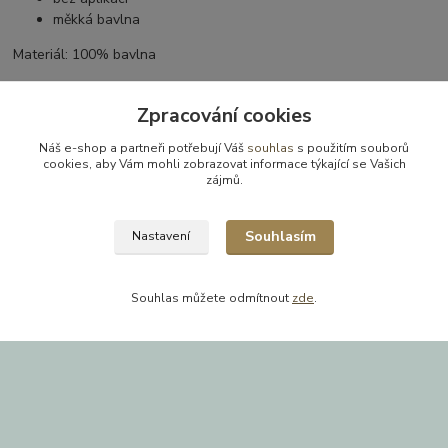
měkká bavlna
Materiál: 100% bavlna
Zpracování cookies
Parametry
Náš e-shop a partneři potřebují Váš
souhlas
s použitím souborů
cookies, aby Vám mohli zobrazovat informace týkající se Vašich
zájmů.
Výrobce
Mamatti
velikost
68
Souhlasím
Nastavení
materiál
100% Bavlna
Souhlas můžete odmítnout
zde
.
pro koho
Unisex
Zboží zařazeno v kategoriích
Dětské a kojenecké oblečení