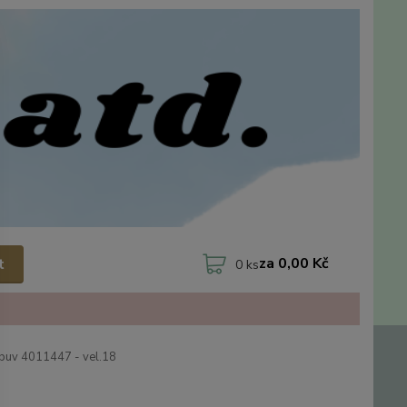
za
0,00 Kč
t
0
ks
uv 4011447 - vel.18