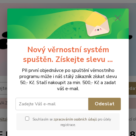
Nový věrnostní systém
spuštěn. Získejte slevu ...
Při první objednávce po spuštění věrnostního
programu může i náš stálý zákazník získat slevu
50,- Kč. Stačí nakoupit za min. 500,- Kč a zadat
Hleda
váš e-mail.
A ZBOŽÍ
REKLAMACE A VRÁCENÍ ZBOŹÍ
KONTAKTY
Odeslat
ětská obuv
Obuv domácí
Obuv domácí - vel.18
FARE Domácí ob
Souhlasím se
zpracováním osobních údajů
pro účely
registrace.
 Domácí obuv 4011447 - vel.18