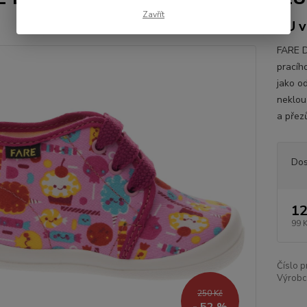
Zavřít
EU v
FARE D
pracíh
jako o
neklou
a přez
Dos
12
99 
Číslo p
Výrobc
250 Kč
- 52 %