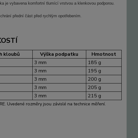
ka je vybavena komfortní tlumící vrstvou a klenkovou podporou.
chrání přední část před rychlým opotřebením.
KOSTÍ
ch kloubů
Výška podpatku
Hmotnost
3 mm
185 g
3 mm
195 g
3 mm
200 g
3 mm
205 g
3 mm
215 g
. Uvedené rozměry jsou závislé na technice měření.