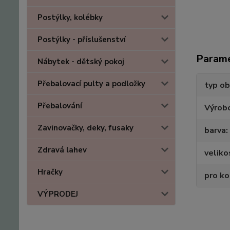
Postýlky, kolébky
Postýlky - příslušenství
Param
Nábytek - dětský pokoj
Přebalovací pulty a podložky
typ ob
Přebalování
Výrob
Zavinovačky, deky, fusaky
barva
Zdravá lahev
veliko
Hračky
pro k
VÝPRODEJ