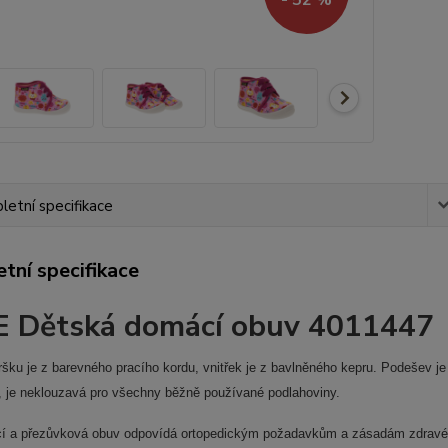
etní specifikace
tní specifikace
 Dětská domácí obuv
4011447
ršku je z barevného pracího kordu, vnitřek je z bavlněného kepru. Podešev j
, je neklouzavá pro všechny běžně používané podlahoviny.
í a přezůvková obuv odpovídá ortopedickým požadavkům a zásadám zdravého 