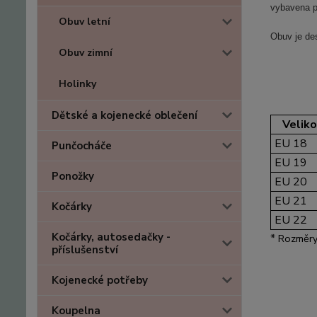
vybavena p
Obuv letní
Obuv je de
Obuv zimní
Holinky
Dětské a kojenecké oblečení
Velik
EU 18
Punčocháče
EU 19
Ponožky
EU 20
EU 21
Kočárky
EU 22
Kočárky, autosedačky -
*
Rozměry
příslušenství
Kojenecké potřeby
Koupelna