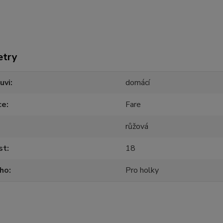
etry
uvi
domácí
ce
Fare
růžová
st
18
oho
Pro holky