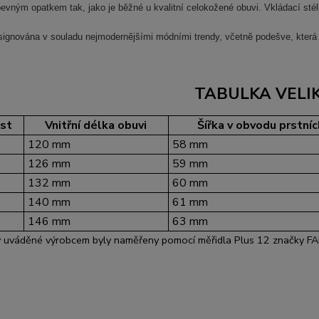
evným opatkem tak, jako je běžné u kvalitní celokožené obuvi. Vkládací stél
signována v souladu nejmodernějšími módními trendy, včetně podešve, která 
TABULKA VELI
ost
Vnitřní délka obuvi
Šířka v obvodu prstní
120 mm
58 mm
126 mm
59 mm
132 mm
60 mm
140 mm
61 mm
146 mm
63 mm
 uváděné výrobcem byly naměřeny pomocí měřidla Plus 12 značky FARE