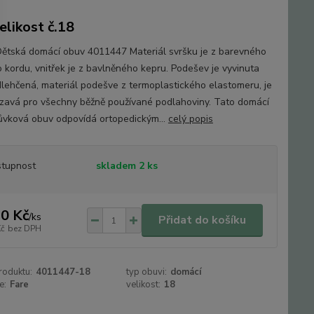
elikost č.18
ětská domácí obuv 4011447 Materiál svršku je z barevného
o kordu, vnitřek je z bavlněného kepru. Podešev je vyvinuta
dlehčená, materiál podešve z termoplastického elastomeru, je
zavá pro všechny běžně používané podlahoviny. Tato domácí
ůvková obuv odpovídá ortopedickým...
celý popis
tupnost
skladem 2 ks
0 Kč
/
ks
Přidat do košíku
Kč
bez DPH
roduktu:
4011447-18
typ obuvi:
domácí
e:
Fare
velikost:
18