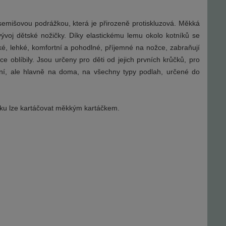
mišovou podrážkou, která je přirozeně protiskluzová. Měkká
voj dětské nožičky. Díky elastickému lemu okolo kotníků se
ké, lehké, komfortní a pohodlné, příjemné na nožce, zabraňují
ice oblíbily. Jsou určeny pro děti od jejich prvních krůčků, pro
ičení, ale hlavně na doma, na všechny typy podlah, určené do
žku lze kartáčovat měkkým kartáčkem.