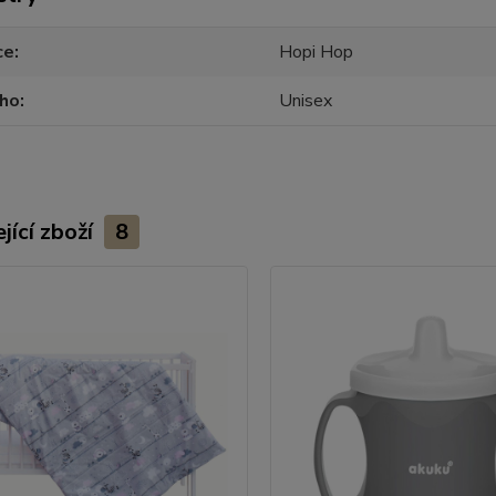
ce
Hopi Hop
oho
Unisex
jící zboží
8