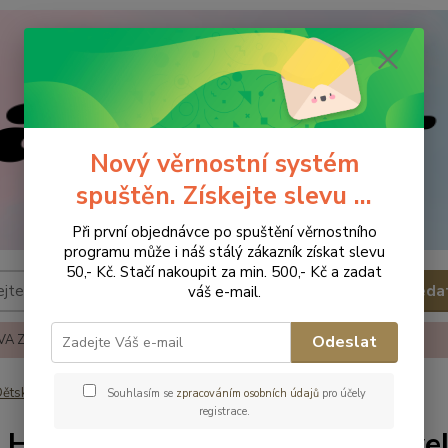
Nový věrnostní systém
spuštěn. Získejte slevu ...
Při první objednávce po spuštění věrnostního
programu může i náš stálý zákazník získat slevu
50,- Kč. Stačí nakoupit za min. 500,- Kč a zadat
Hleda
váš e-mail.
A ZBOŽÍ
REKLAMACE A VRÁCENÍ ZBOŹÍ
KONTAKTY
Odeslat
ětská obuv
Capáčky
Hopi Hop Kožené capáčky Zebra - vel.M
Souhlasím se
zpracováním osobních údajů
pro účely
registrace.
 Hop Kožené capáčky Zebra - ve