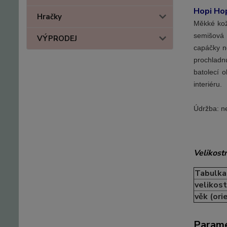
Hopi Hop
Hračky
Měkké kož
semišová 
VÝPRODEJ
capáčky ne
prochladnu
batolecí 
interiéru.
Údržba: n
Velikostn
Tabulka 
velikost
věk (ori
Param