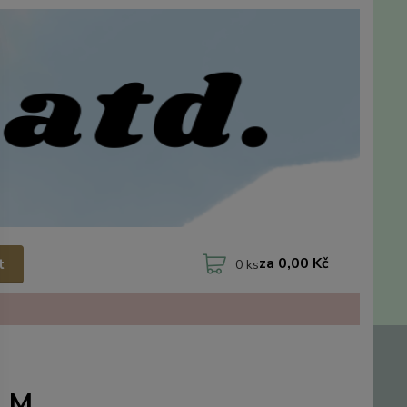
za
0,00 Kč
t
0
ks
l.M