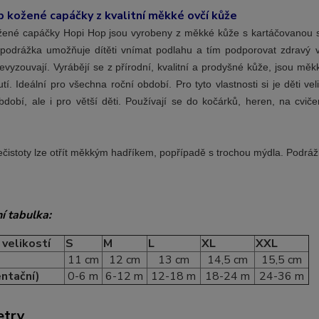
 kožené capáčky z kvalitní měkké ovčí kůže
ené capáčky Hopi Hop jsou vyrobeny z měkké kůže s kartáčovanou se
podrážka umožňuje dítěti vnímat podlahu a tím podporovat zdravý vý
vyzouvají. Vyrábějí se z přírodní, kvalitní a prodyšné kůže, jsou měk
tí. Ideální pro všechna roční období. Pro tyto vlastnosti si je děti vel
období, ale i pro větší děti. Používají se do kočárků, heren, na cv
ečistoty lze otřít měkkým hadříkem, popřípadě s trochou mýdla. Podrá
í tabulka:
velikostí
S
M
L
XL
XXL
11 cm
12 cm
13 cm
14,5 cm
15,5 cm
entační)
0-6 m
6-12 m
12-18 m
18-24 m
24-36 m
etry