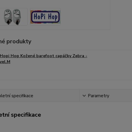
é produkty
Hopi Hop Kožené barefoot capáčky Zebra -
vel.M
etní specifikace
Parametry
tní specifikace