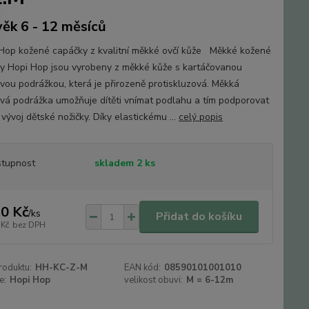
věk 6 - 12 měsíců
op kožené capáčky z kvalitní měkké ovčí kůže Měkké kožené
y Hopi Hop jsou vyrobeny z měkké kůže s kartáčovanou
vou podrážkou, která je přirozeně protiskluzová. Měkká
vá podrážka umožňuje dítěti vnímat podlahu a tím podporovat
vývoj dětské nožičky. Díky elastickému ...
celý popis
tupnost
skladem 2 ks
0 Kč
/
ks
Přidat do košíku
 Kč
bez DPH
roduktu:
HH-KC-Z-M
EAN kód:
08590101001010
e:
Hopi Hop
velikost obuvi:
M = 6-12m