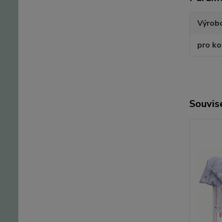
Výrob
pro k
Souvise