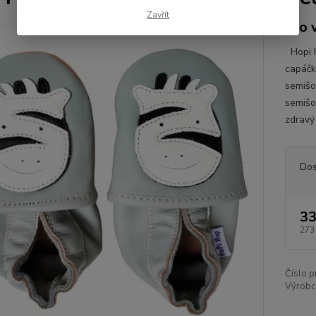
Zavřít
pro 
Hopi H
capáčk
semišo
semišo
zdravý 
Dos
33
273
Číslo p
Výrobc