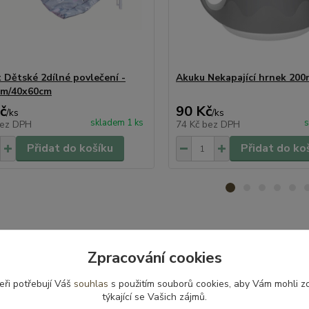
t Dětské 2dílné povlečení -
Akuku Nekapající hrnek 200
cm/40x60cm
č
90 Kč
/
ks
/
ks
skladem 1 ks
s
ez DPH
74 Kč
bez DPH
Přidat do košíku
Přidat do ko
Zpracování cookies
zařazeno v kategoriích
eři potřebují Váš
souhlas
s použitím souborů cookies, aby Vám mohli z
čky
týkající se Vašich zájmů.