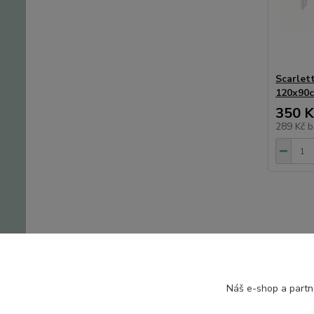
Scarlet
120x90
350 K
289 Kč
b
Zboží 
Náš e-shop a partn
Capá