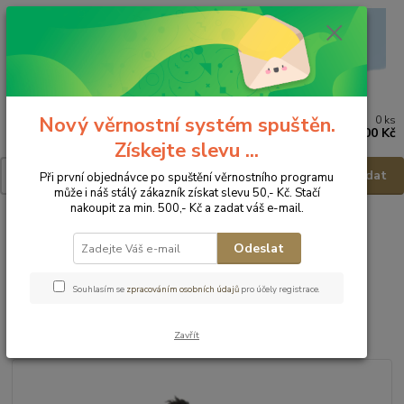
Nový věrnostní systém spuštěn.
0
ks
Menu
za
0,00 Kč
Získejte slevu ...
Hledat
Při první objednávce po spuštění věrnostního programu
může i náš stálý zákazník získat slevu 50,- Kč. Stačí
nakoupit za min. 500,- Kč a zadat váš e-mail.
Úvod
VÝPRODEJ
Zimní obuv - výprodej
FARE Zimní obuv s
membránou 2642201 - vel.32
Odeslat
FARE Zimní obuv s membránou
Souhlasím se
zpracováním osobních údajů
pro účely registrace.
2642201 - vel.32
Zavřít
Akce