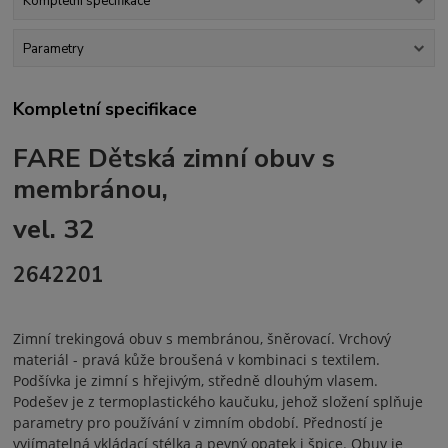
Kompletní specifikace
Parametry
Kompletní specifikace
FARE Dětská zimní obuv s
membránou,
vel. 32
2642201
Zimní trekingová obuv s membránou, šněrovací. Vrchový
materiál - pravá kůže broušená v kombinaci s textilem.
Podšívka je zimní s hřejivým, středně dlouhým vlasem.
Podešev je z termoplastického kaučuku, jehož složení splňuje
parametry pro používání v zimním období. Předností je
vyjímatelná vkládací stélka a pevný opatek i špice. Obuv je