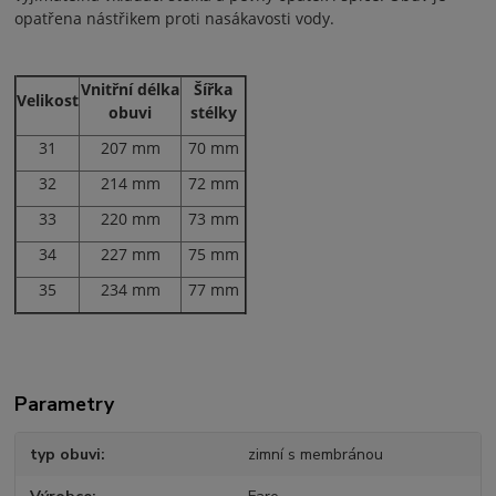
opatřena nástřikem proti nasákavosti vody.
Vnitřní délka
Šířka
Velikost
obuvi
stélky
31
207 mm
70 mm
32
214 mm
72 mm
33
220 mm
73 mm
34
227 mm
75 mm
35
234 mm
77 mm
Parametry
typ obuvi
zimní s membránou