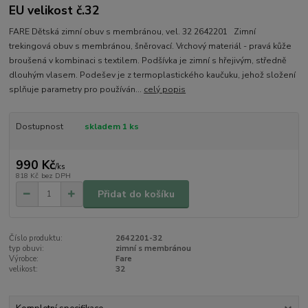
EU velikost č.32
FARE Dětská zimní obuv s membránou, vel. 32 2642201 Zimní
trekingová obuv s membránou, šněrovací. Vrchový materiál - pravá kůže
broušená v kombinaci s textilem. Podšívka je zimní s hřejivým, středně
dlouhým vlasem. Podešev je z termoplastického kaučuku, jehož složení
splňuje parametry pro používán...
celý popis
Dostupnost
skladem 1 ks
990 Kč
/
ks
818 Kč
bez DPH
Přidat do košíku
Číslo produktu:
2642201-32
typ obuvi:
zimní s membránou
Výrobce:
Fare
velikost:
32