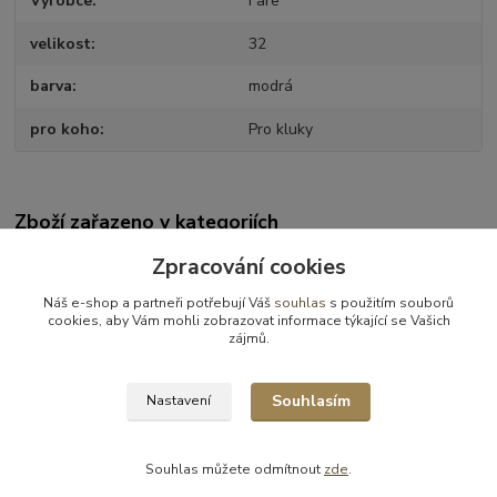
Výrobce
Fare
velikost
32
barva
modrá
pro koho
Pro kluky
Zboží zařazeno v kategoriích
VÝPRODEJ
Zpracování cookies
Obuv zimní
Náš e-shop a partneři potřebují Váš
souhlas
s použitím souborů
cookies, aby Vám mohli zobrazovat informace týkající se Vašich
Zimní obuv - výprodej
zájmů.
Obuv zimní - vel.32
Souhlasím
Nastavení
Souhlas můžete odmítnout
zde
.
Vytvořeno na
Eshop-rychle.cz