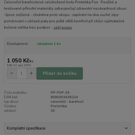
Celoroční barefootové celokožené boty Protetika Fox Použité a
testované přírodní materiály zabezpečují zdravotní nezávadnost obuvi.
-špice zvýšená - chráněna proti okopu -zapínání na dva suché zipy-
polstrování v oblasti paty pro ještě větší komfort při chůzi-vyjímatelná
kožená stélka bez podpor...
celý popis
Dostupnost
skladem 1 ks
1 050 Kč
/
ks
868 Kč
bez DPH
Přidat do košíku
Číslo produktu:
PP-FOP-33
EAN kód:
8585003438224
typ obuvi:
celoroční - barefoot
Výrobce:
Protetika
velikost:
33
Kompletní specifikace