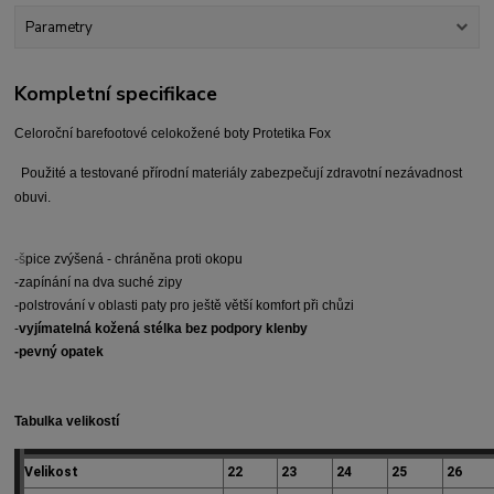
Parametry
Kompletní specifikace
Celoroční barefootové celokožené boty Protetika Fox
Použité a testované přírodní materiály zabezpečují zdravotní nezávadnost
obuvi.
-š
pice zvýšená - chráněna proti okopu
-zapínání na dva suché zipy
-
polstrování v oblasti paty pro ještě větší komfort při chůzi
-
vyjímatelná kožená stélka bez podpory klenby
-pevný opatek
Tabulka velikostí
Velikost
22
23
24
25
26