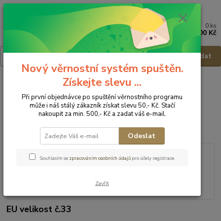
0
ks
Menu
za
0,00 Kč
Hledat
Nový věrnostní systém spuštěn.
Získejte slevu ...
Úvod
Dětská obuv
Obuv celoroční
Obuv celoroční - vel.33
Protetika Barefoot obuv Fox purple - vel.33
Při první objednávce po spuštění věrnostního programu
může i náš stálý zákazník získat slevu 50,- Kč. Stačí
Protetika Barefoot obuv Fox
nakoupit za min. 500,- Kč a zadat váš e-mail.
purple - vel.33
Odeslat
Souhlasím se
zpracováním osobních údajů
pro účely registrace.
Zavřít
EU velikost č.33