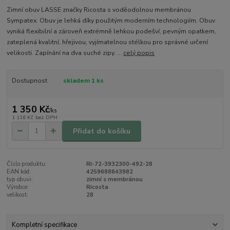
Zimní obuv LASSE značky Ricosta s voděodolnou membránou
Sympatex. Obuv je lehká díky použitým moderním technologiím. Obuv
vyniká flexibilní a zároveň extrémně lehkou podešví, pevným opatkem,
zateplená kvalitní, hřejivou, vyjímatelnou stélkou pro správné určení
velikosti. Zapínání na dva suché zipy. ...
celý popis
Dostupnost
skladem 1 ks
1 350 Kč
/
ks
1 116 Kč
bez DPH
Přidat do košíku
Číslo produktu:
RI-72-3932300-492-28
EAN kód:
4259688643982
typ obuvi:
zimní s membránou
Výrobce:
Ricosta
velikost:
28
Kompletní specifikace