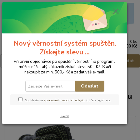
Nový věrnostní systém spuštěn.
0
ks
Menu
za
0,00 Kč
Získejte slevu ...
Hledat
Při první objednávce po spuštění věrnostního programu
může i náš stálý zákazník získat slevu 50,- Kč. Stačí
nakoupit za min. 500,- Kč a zadat váš e-mail.
Úvod
Dětská obuv
Obuv zimní
Obuv zimní - vel.28
Ricosta
Zimní obuv s membránou Lasse oliv - vel.28
Odeslat
Ricosta Zimní obuv s membránou
Souhlasím se
zpracováním osobních údajů
pro účely registrace.
Lasse oliv - vel.28
Zavřít