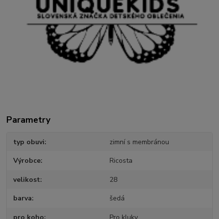
Parametry
typ obuvi
zimní s membránou
Výrobce
Ricosta
velikost
28
barva
šedá
pro koho
Pro kluky