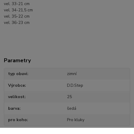
vel. 33-21 cm
vel. 34-21,5 cm
vel. 35-22 cm
vel. 36-23 cm
Parametry
typ obuvi
zimní
Výrobce
D.D.Step
velikost
25
barva
šedá
pro koho
Pro kluky