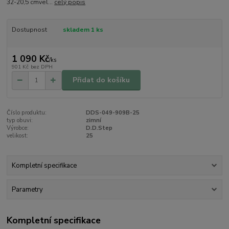
32-20,5 cmvel...
celý popis
Dostupnost
skladem 1 ks
1 090 Kč
/
ks
901 Kč
bez DPH
Přidat do košíku
Číslo produktu:
DDS-049-909B-25
typ obuvi:
zimní
Výrobce:
D.D.Step
velikost:
25
Kompletní specifikace
Parametry
Kompletní specifikace