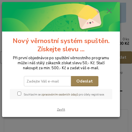
Nový věrnostní systém spuštěn.
0
ks
Menu
za
0,00 Kč
Získejte slevu ...
Hledat
Při první objednávce po spuštění věrnostního programu
může i náš stálý zákazník získat slevu 50,- Kč. Stačí
nakoupit za min. 500,- Kč a zadat váš e-mail.
Úvod
Dětská obuv
Obuv zimní
Obuv zimní - vel.25
D.D.Step
Zimní obuv 049-909B - vel.25
Odeslat
D.D.Step Zimní obuv 049-909B -
Souhlasím se
zpracováním osobních údajů
pro účely registrace.
vel.25
Zavřít