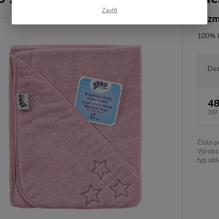
Zavřít
rozm
100% b
Dos
48
397
Číslo p
Výrobc
typ obl