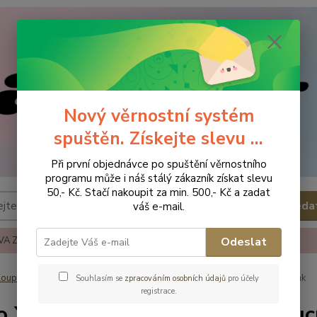
Nový věrnostní systém
spuštěn. Získejte slevu ...
Při první objednávce po spuštění věrnostního
programu může i náš stálý zákazník získat slevu
50,- Kč. Stačí nakoupit za min. 500,- Kč a zadat
Hleda
váš e-mail.
A ZBOŽÍ
REKLAMACE A VRÁCENÍ ZBOŹÍ
KONTAKTY
Odeslat
oupelna
Osušky
Kikko XKKO Organic Osuška s kapucí - Baby Pink
Souhlasím se
zpracováním osobních údajů
pro účely
registrace.
o XKKO Organic Osuška s kapucí