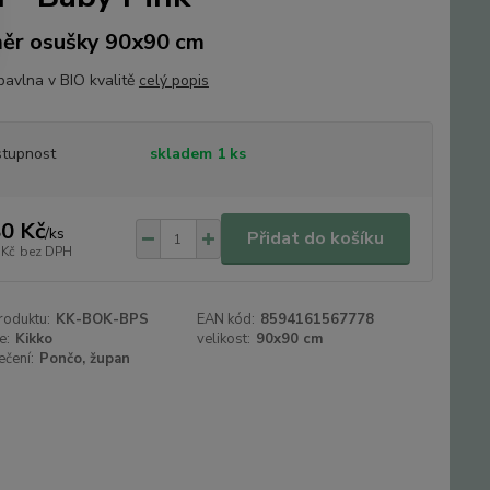
ěr osušky 90x90 cm
avlna v BIO kvalitě
celý popis
tupnost
skladem 1 ks
0 Kč
/
ks
Přidat do košíku
 Kč
bez DPH
roduktu:
KK-BOK-BPS
EAN kód:
8594161567778
e:
Kikko
velikost:
90x90 cm
ečení:
Pončo, župan