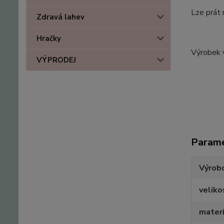
Lze prát 
Zdravá lahev
Hračky
Výrobek 
VÝPRODEJ
Param
Výrob
veliko
materi