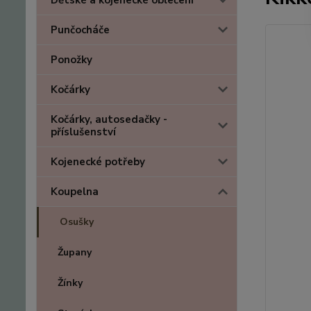
Dětské a kojenecké oblečení
Punčocháče
Ponožky
Kočárky
Kočárky, autosedačky -
příslušenství
Kojenecké potřeby
Koupelna
Osušky
Župany
Žínky