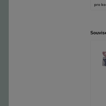
pro k
Souvise