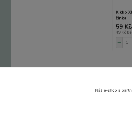
Kikko X
žínka
59 Kč
49 Kč
be
Zboží 
Náš e-shop a partn
Koup