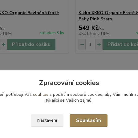
KKO Organic Bavlněná froté
Kikko XKKO Organic Froté ž
Baby Pink Stars
549 Kč
/
ks
/
ks
skladem 3 ks
s
z DPH
454 Kč
bez DPH
Přidat do košíku
Přidat do ko
Zpracování cookies
zařazeno v kategoriích
eři potřebují Váš
souhlas
s použitím souborů cookies, aby Vám mohli z
elna
Osušky
týkající se Vašich zájmů.
Souhlasím
Nastavení