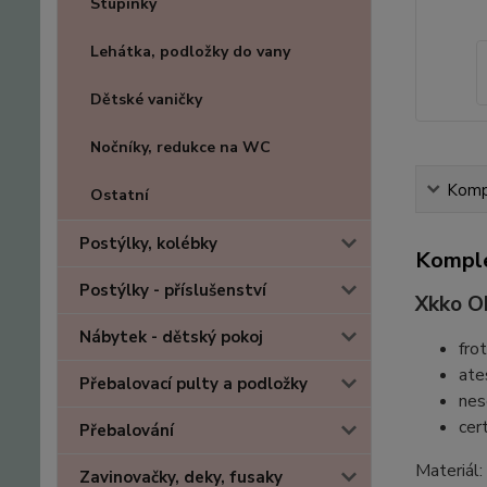
Stupínky
Lehátka, podložky do vany
Dětské vaničky
Nočníky, redukce na WC
Kompl
Ostatní
Postýlky, kolébky
Komple
Postýlky - příslušenství
Xkko O
Nábytek - dětský pokoj
fro
ate
Přebalovací pulty a podložky
nes
cer
Přebalování
Materiál
Zavinovačky, deky, fusaky