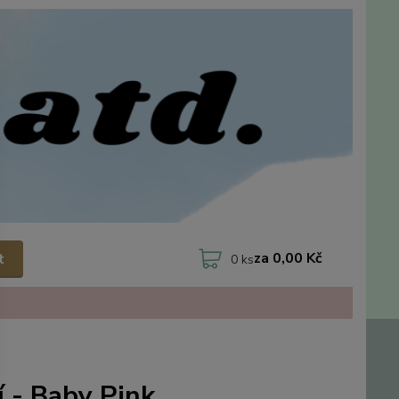
za
0,00 Kč
t
0
ks
 - Baby Pink