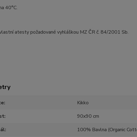
na 40°C.
vlastní atesty požadované vyhláškou MZ ČR č. 84/2001 Sb.
etry
ce
Kikko
st
90x90 cm
ál
100% Bavlna (Organic Cott