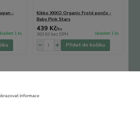
upan -
Kikko XKKO Organic Froté pončo -
Baby Pink Stars
439 Kč
/
ks
kladem 1 ks
skladem 1 ks
363 Kč
bez DPH
šíku
Přidat do košíku
obrazovat informace