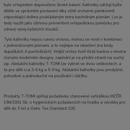
bylo ortopedem doporučeno široké balení. Kalhotky udržují kyčle
dítěte ve správném postavení díky všité vrstvené plenkovině
odpovídající dvěma poskládaným tetra bavlněným plenám. Lze je
tedy využít jako účinnou preventivní ortopedickou pomůcku pro
zdravý vývoj kyčelních kloubů.
Tyto kalhotky nejsou savou vrstvou, mohou se nosit v kombinaci
s jednorázovými plenami, a to nejlépe na oblečení (na body,
dupačkách či punčoškách). Vnější vrstvu tvoří čistá bavlna s mnoha
různými moderními designy, zapínání je na přední straně na suchý
zip. Abdukční kalhotky T-TOMI lze vybrat ve dvou velikostech, a
to pro děti cca 3-6 kg a 5-9 kg. Abdukční kalhotky jsou prodyšné,
pohodlné a jednoduché na používání i údržbu.
Produkty T-TOMI splňují požadavky stanovené vyhláškou MZČR
č.84/2001 Sb. o hygienických požadavcích na hračky a výrobky pro
děti do 3 let a Oeko Tex Standard 100.