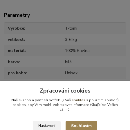
Parametry
Výrobce
T-tomi
velikost
3-6 kg
materiál
100% Bavlna
barva
bílá
pro koho
Unisex
Zpracování cookies
Zboží zařazeno v kategoriích
Náš e-shop a partneři potřebují Váš
souhlas
s použitím souborů
cookies, aby Vám mohli zobrazovat informace týkající se Vašich
Přebalování
zájmů.
Plenkové a abdukční kalhotky
Souhlasím
Nastavení