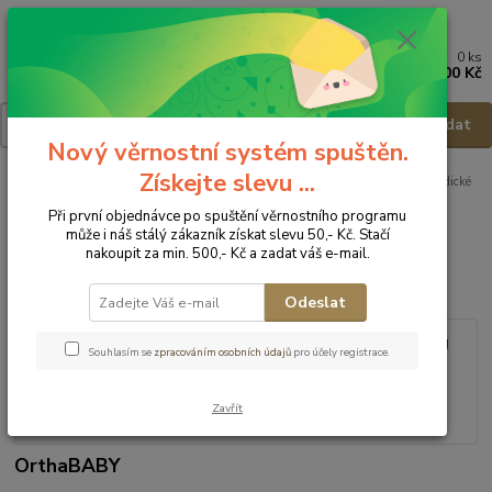
0
ks
Menu
za
0,00 Kč
Hledat
Nový věrnostní systém spuštěn.
Získejte slevu ...
Úvod
Přebalování
Plenkové a abdukční kalhotky
T-TOMI Ortopedické
abdukční kalhotky Crosses - 3-6kg
Při první objednávce po spuštění věrnostního programu
může i náš stálý zákazník získat slevu 50,- Kč. Stačí
T-TOMI Ortopedické abdukční
nakoupit za min. 500,- Kč a zadat váš e-mail.
kalhotky Crosses - 3-6kg
Odeslat
Souhlasím se
zpracováním osobních údajů
pro účely registrace.
Zavřít
OrthaBABY