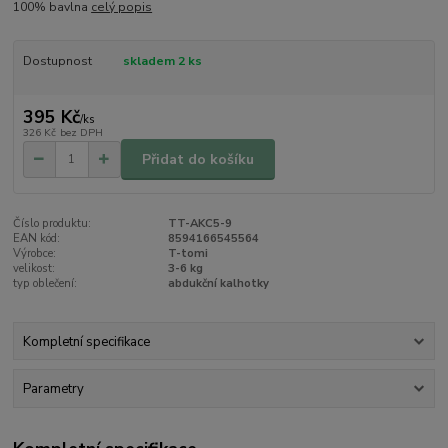
100% bavlna
celý popis
Dostupnost
skladem 2 ks
395 Kč
/
ks
326 Kč
bez DPH
Přidat do košíku
Číslo produktu:
TT-AKC5-9
EAN kód:
8594166545564
Výrobce:
T-tomi
velikost:
3-6 kg
typ oblečení:
abdukční kalhotky
Kompletní specifikace
Parametry