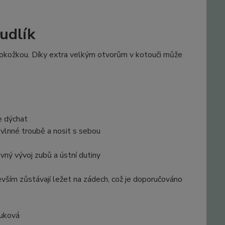
udlík
 pokožkou. Díky extra velkým otvorům v kotouči může
e dýchat
rovlnné troubě a nosit s sebou
ný vývoj zubů a ústní dutiny
evším zůstávají ležet na zádech, což je doporučováno
čuková