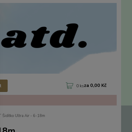
za
0,00 Kč
t
0
ks
 Šidítko Ultra Air - 6-18m
-18m