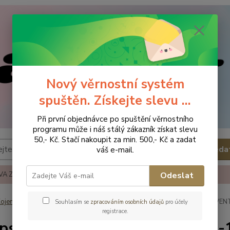
Nový věrnostní systém
spuštěn. Získejte slevu ...
Při první objednávce po spuštění věrnostního
programu může i náš stálý zákazník získat slevu
50,- Kč. Stačí nakoupit za min. 500,- Kč a zadat
Hleda
váš e-mail.
A ZBOŽÍ
REKLAMACE A VRÁCENÍ ZBOŹÍ
KONTAKTY
Odeslat
ojenecké potřeby
Dudlíky a příslušenství
Dudlíky
Philips AVENT
Souhlasím se
zpracováním osobních údajů
pro účely
registrace.
ips AVENT Šidítko Ultra Air - 6