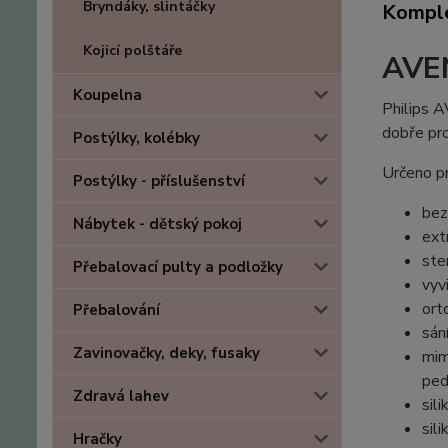
Bryndáky, slintáčky
Komple
Kojicí polštáře
AVEN
Koupelna
Philips A
dobře pro
Postýlky, kolébky
Určeno pr
Postýlky - příslušenství
be
Nábytek - dětský pokoj
ext
ste
Přebalovací pulty a podložky
vyv
ort
Přebalování
sán
Zavinovačky, deky, fusaky
mim
ped
Zdravá lahev
sil
sil
Hračky