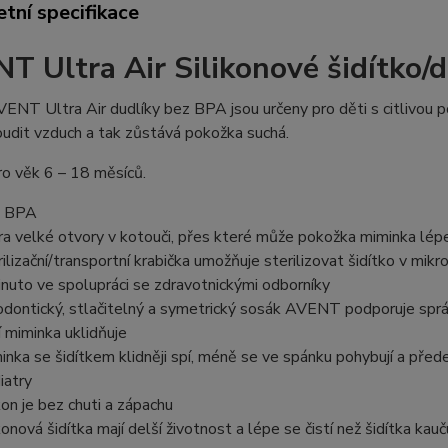
tní specifikace
T Ultra Air Silikonové šidítko/d
VENT Ultra Air dudlíky bez BPA jsou určeny pro děti s citlivou
udit vzduch a tak zůstává pokožka suchá.
o věk 6 – 18 měsíců.
z BPA
ra velké otvory v kotouči, přes které může pokožka miminka lép
rilizační/transportní krabička umožňuje sterilizovat šidítko v mik
inuto ve spolupráci se zdravotnickými odborníky
odontický, stlačitelný a symetrický sosák AVENT podporuje správ
í miminka uklidňuje
inka se šidítkem klidněji spí, méně se ve spánku pohybují a před
iatry
ikon je bez chuti a zápachu
ikonová šidítka mají delší životnost a lépe se čistí než šidítka kau