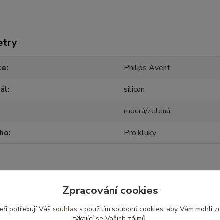
etry
ce
Philips Avent
ál
silicon
modrá/zelená
oho
Pro kluky
Zpracování cookies
zařazeno v kategoriích
eři potřebují Váš
souhlas
s použitím souborů cookies, aby Vám mohli z
ecké potřeby
Dudlíky a příslušenství
Dudl
týkající se Vašich zájmů.