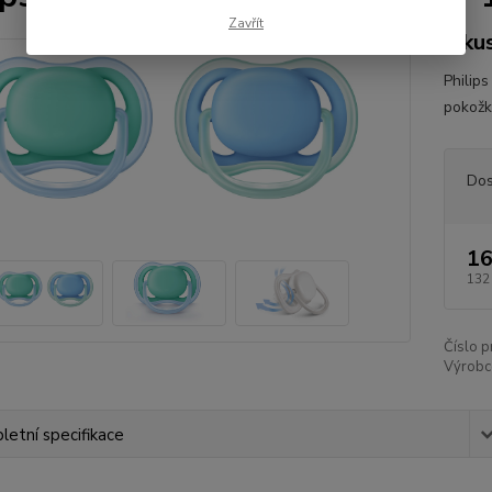
Zavřít
2 ku
Philips
pokož
Dos
16
132
Číslo p
Výrobc
etní specifikace