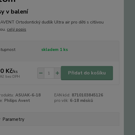
sy v balení
 AVENT Ortodontický dudlík Ultra air pro děti s citlivou
kou.
celý popis
tupnost
skladem 1 ks
0 Kč
/
ks
Přidat do košíku
 Kč
bez DPH
roduktu:
ASUAK-6-18
EAN kód:
8710103845126
e:
Philips Avent
pro věk:
6-18 měsíců
Parametry