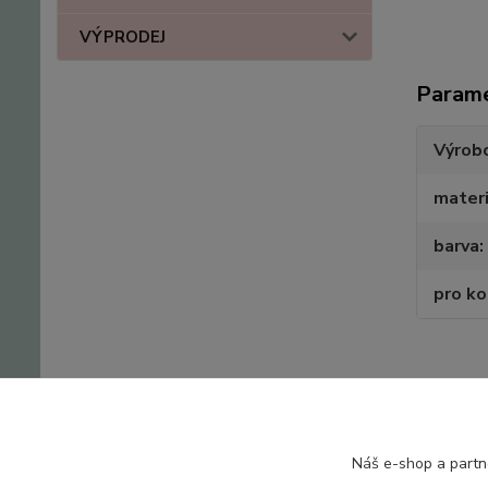
VÝPRODEJ
Param
Výrob
materi
barva
pro k
Zboží 
Náš e-shop a partn
Kojen