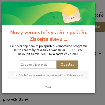
0
ks
Menu
za
0,00 Kč
Hledat
Nový věrnostní systém spuštěn.
Získejte slevu ...
Úvod
Kojenecké potřeby
Dudlíky a příslušenství
Příslušenství k
dudlíkům
Canpol Babies Řetízek na dudlík - Hvězdička
Při první objednávce po spuštění věrnostního programu
může i náš stálý zákazník získat slevu 50,- Kč. Stačí
Canpol Babies Řetízek na dudlík -
nakoupit za min. 500,- Kč a zadat váš e-mail.
Hvězdička
Odeslat
Souhlasím se
zpracováním osobních údajů
pro účely registrace.
Zavřít
pro věk 0 m+