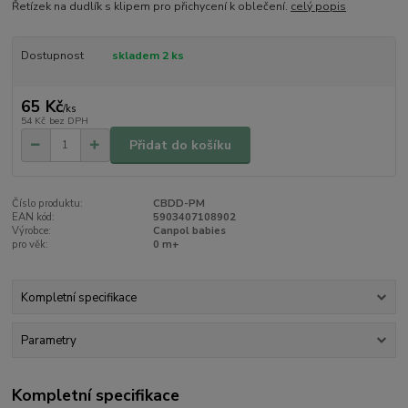
Řetízek na dudlík s klipem pro přichycení k oblečení.
celý popis
Dostupnost
skladem 2 ks
65 Kč
/
ks
54 Kč
bez DPH
Přidat do košíku
Číslo produktu:
CBDD-PM
EAN kód:
5903407108902
Výrobce:
Canpol babies
pro věk:
0 m+
Kompletní specifikace
Parametry
Kompletní specifikace