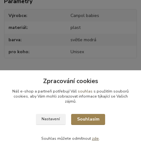
Parametry
Výrobce
Canpol babies
materiál
plast
barva
světle modrá
pro koho
Unisex
Zboží zařazeno v kategoriích
Zpracování cookies
Kojenecké potřeby
Náš e-shop a partneři potřebují Váš
souhlas
s použitím souborů
cookies, aby Vám mohli zobrazovat informace týkající se Vašich
Dudlíky a příslušenství
zájmů.
Příslušenství k dudlíkům
Souhlasím
Nastavení
Souhlas můžete odmítnout
zde
.