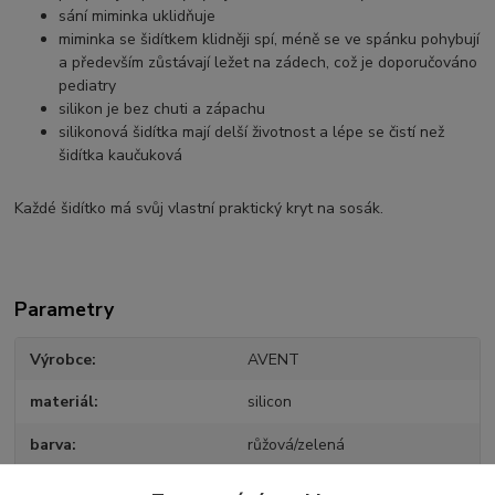
sání miminka uklidňuje
miminka se šidítkem klidněji spí, méně se ve spánku pohybují
a především zůstávají ležet na zádech, což je doporučováno
pediatry
silikon je bez chuti a zápachu
silikonová šidítka mají delší životnost a lépe se čistí než
šidítka kaučuková
Každé šidítko má svůj vlastní praktický kryt na sosák.
Parametry
Výrobce
AVENT
materiál
silicon
barva
růžová/zelená
pro koho
Pro holky