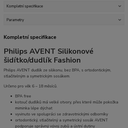
Kompletní specifikace
Parametry
Kompletní specifikace
Philips AVENT Silikonové
šidítko/dudlík Fashion
Philips AVENT dudlík ze silikonu, bez BPA, s ortodontickým,
stlačitelným a symetrickým sosákem.
Určeno pro věk 6 – 18 měsíců.
BPA free
kotouč dudlíků má velké otvory, přes které může pokožka
miminka lépe dýchat
vyvinuto ve spolupráci se zdravotnickými odborníky
ortodontický, stlačitelný a symetrický sosák AVENT
podporuje správný vývoj zubů a ústní dutiny