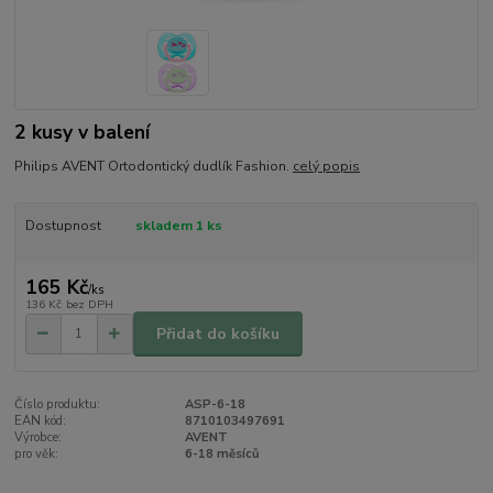
2 kusy v balení
Philips AVENT Ortodontický dudlík Fashion.
celý popis
Dostupnost
skladem 1 ks
165 Kč
/
ks
136 Kč
bez DPH
Přidat do košíku
Číslo produktu:
ASP-6-18
EAN kód:
8710103497691
Výrobce:
AVENT
pro věk:
6-18 měsíců