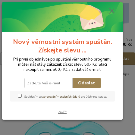
Nový věrnostní systém spuštěn.
0
ks
Menu
za
0,00 Kč
Získejte slevu ...
Hledat
Při první objednávce po spuštění věrnostního programu
může i náš stálý zákazník získat slevu 50,- Kč. Stačí
nakoupit za min. 500,- Kč a zadat váš e-mail.
Úvod
Kojenecké potřeby
Dudlíky a příslušenství
Dudlíky
Philips
AVENT Šidítko Fashion - 6-18m
Odeslat
Philips AVENT Šidítko Fashion -
Souhlasím se
zpracováním osobních údajů
pro účely registrace.
6-18m
Zavřít