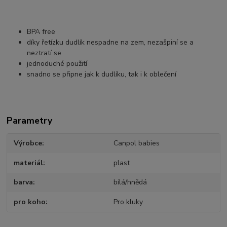
BPA free
díky řetízku dudlík nespadne na zem, nezašpiní se a
neztratí se
jednoduché použití
snadno se připne jak k dudlíku, tak i k oblečení
Parametry
Výrobce
Canpol babies
materiál
plast
barva
bílá/hnědá
pro koho
Pro kluky