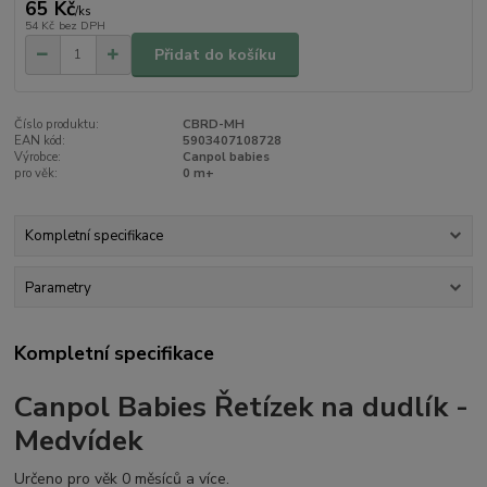
65 Kč
/
ks
54 Kč
bez DPH
Přidat do košíku
Číslo produktu:
CBRD-MH
EAN kód:
5903407108728
Výrobce:
Canpol babies
pro věk:
0 m+
Kompletní specifikace
Parametry
Kompletní specifikace
Canpol Babies Řetízek na dudlík -
Medvídek
Určeno pro věk 0 měsíců a více.