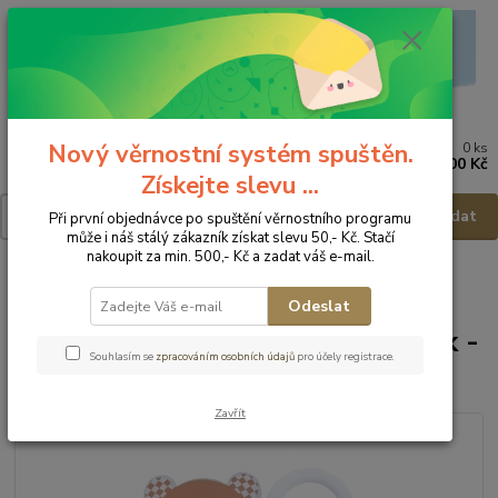
Nový věrnostní systém spuštěn.
0
ks
Menu
za
0,00 Kč
Získejte slevu ...
Hledat
Při první objednávce po spuštění věrnostního programu
může i náš stálý zákazník získat slevu 50,- Kč. Stačí
nakoupit za min. 500,- Kč a zadat váš e-mail.
Úvod
Kojenecké potřeby
Dudlíky a příslušenství
Příslušenství k
dudlíkům
Canpol Babies Řetízek na dudlík - Medvídek
Odeslat
Canpol Babies Řetízek na dudlík -
Souhlasím se
zpracováním osobních údajů
pro účely registrace.
Medvídek
Zavřít