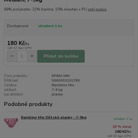
68% polyester, 22% bavlna, 10% elastan + PU
celý popis
Dostupnost
skladem 1 ks
180 Kč
/
ks
149 Kč
bez DPH
Přidat do košíku
Číslo produktu:
KPBM-MM
EAN kód:
5060003101789
Výrobce:
Bambino Mio
velikost:
7-9 kg
typ oblečení:
plavky
Podobné produkty
Bambino Mio Dětské plavky - 7-9kg
skladem 1 ks
29 % sleva
180 Kč
/
ks
149 Kč
bez DPH