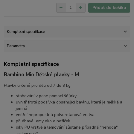
Přidat do košíku
Kompletní specifikace
Parametry
Kompletní specifikace
Bambino Mio Dětské plavky - M
Plavky určené pro děti od 7 do 9 kg.
stahování v pase pomocí šňůrky
uvnitř froté podšívka obsahující bavlnu, která je měkká a
jemná
vnitřní nepropustná polyuretanová vrstva
přiléhavé lemy okolo nožiček
díky PU vrstvě a lemování zůstane případná "nehoda"
zachycena*