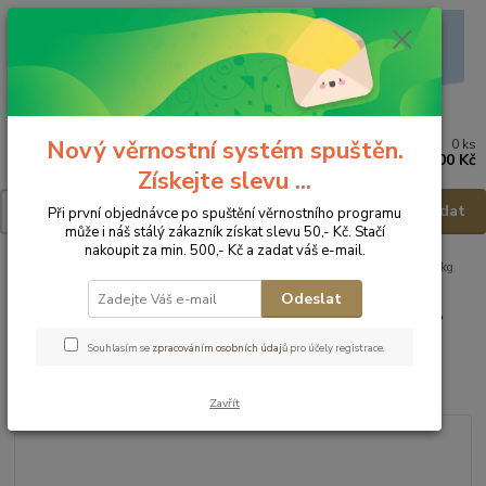
Nový věrnostní systém spuštěn.
0
ks
Menu
za
0,00 Kč
Získejte slevu ...
Hledat
Při první objednávce po spuštění věrnostního programu
může i náš stálý zákazník získat slevu 50,- Kč. Stačí
nakoupit za min. 500,- Kč a zadat váš e-mail.
Úvod
Dětské a kojenecké oblečení
Bambino Mio Dětské plavky - 7-9kg
Odeslat
Bambino Mio Dětské plavky - 7-
9kg
Souhlasím se
zpracováním osobních údajů
pro účely registrace.
Akce
Zavřít