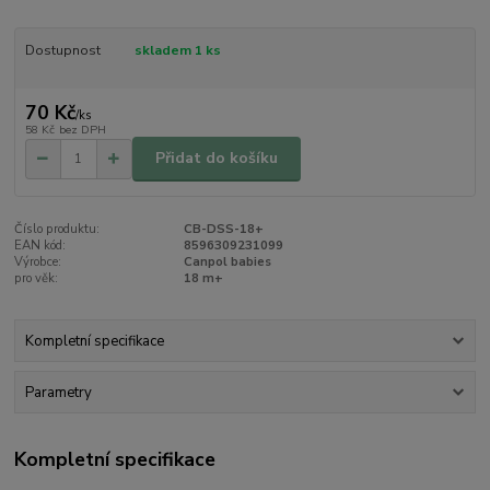
Dostupnost
skladem 1 ks
70 Kč
/
ks
58 Kč
bez DPH
Přidat do košíku
Číslo produktu:
CB-DSS-18+
EAN kód:
8596309231099
Výrobce:
Canpol babies
pro věk:
18 m+
Kompletní specifikace
Parametry
Kompletní specifikace