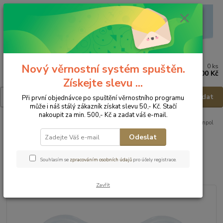
Nový věrnostní systém spuštěn.
0
ks
Menu
za
0,00 Kč
Získejte slevu ...
Hledat
Při první objednávce po spuštění věrnostního programu
může i náš stálý zákazník získat slevu 50,- Kč. Stačí
nakoupit za min. 500,- Kč a zadat váš e-mail.
Úvod
Kojenecké potřeby
Dudlíky a příslušenství
Dudlíky
Canpol
Babies Svítící silikonový dudlík - 18m+
Odeslat
Canpol Babies Svítící silikonový
Souhlasím se
zpracováním osobních údajů
pro účely registrace.
dudlík - 18m+
Zavřít