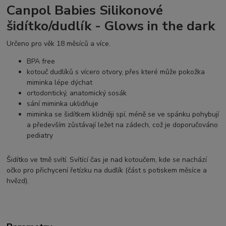
Canpol Babies Silikonové
šidítko/dudlík - Glows in the dark
Určeno pro věk 18 měsíců a více.
BPA free
kotouč dudlíků s vícero otvory, přes které může pokožka
miminka lépe dýchat
ortodontický, anatomický sosák
sání miminka uklidňuje
miminka se šidítkem klidněji spí, méně se ve spánku pohybují
a především zůstávají ležet na zádech, což je doporučováno
pediatry
Šidítko ve tmě svítí. Svítící čas je nad kotoučem, kde se nachází
očko pro přichycení řetízku na dudlík (část s potiskem měsíce a
hvězd).