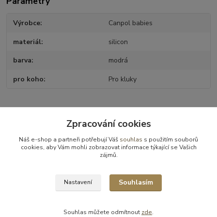
Parametry
Výrobce
Canpol babies
materiál
silicon
barva
modrá
pro koho
Pro kluky
Zboží zařazeno v kategoriích
Zpracování cookies
Kojenecké potřeby
Náš e-shop a partneři potřebují Váš
souhlas
s použitím souborů
cookies, aby Vám mohli zobrazovat informace týkající se Vašich
Dudlíky a příslušenství
zájmů.
Dudlíky
Souhlasím
Nastavení
Souhlas můžete odmítnout
zde
.