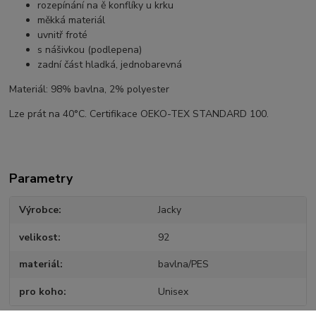
rozepínání na ě konflíky u krku
měkká materiál
uvnitř froté
s nášivkou (podlepena)
zadní část hladká, jednobarevná
Materiál: 98% bavlna, 2% polyester
Lze prát na 40°C. Certifikace OEKO-TEX STANDARD 100.
Parametry
Výrobce
Jacky
velikost
92
materiál
bavlna/PES
pro koho
Unisex