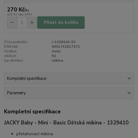
270 Kč
/
ks
223 Kč
bez DPH
Přidat do košíku
Číslo produktu:
J-1329410-92
EAN kód:
4001742817372
Výrobce:
Jacky
velikost:
92
typ oblečení:
mikina
Kompletní specifikace
Parametry
Kompletní specifikace
JACKY Baby - Mini - Basic Dětská mikina - 1329410
přetahovací mikina