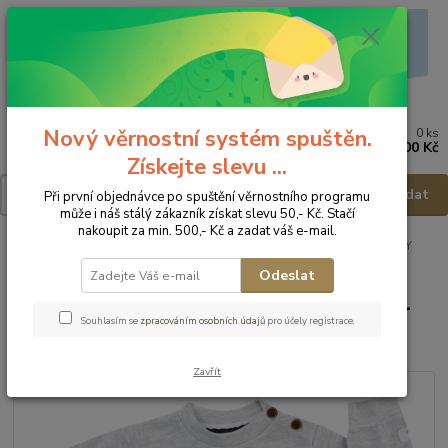
Nový věrnostní systém spuštěn.
0
ks
Menu
za
0,00 Kč
Získejte slevu ...
Hledat
Při první objednávce po spuštění věrnostního programu
může i náš stálý zákazník získat slevu 50,- Kč. Stačí
nakoupit za min. 500,- Kč a zadat váš e-mail.
Úvod
Dětské a kojenecké oblečení
Košilky, mikiny, svetry ...
JACKY
Dětská mikina 1329410 - vel.92
Odeslat
JACKY Dětská mikina 1329410 -
Souhlasím se
zpracováním osobních údajů
pro účely registrace.
vel.92
Zavřít