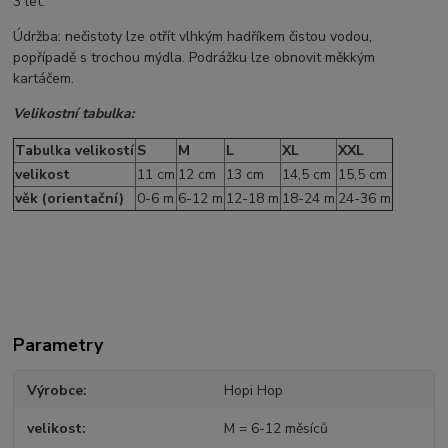
3 let.
Údržba: nečistoty lze otřít vlhkým hadříkem čistou vodou,
popřípadě s trochou mýdla. Podrážku lze obnovit měkkým
kartáčem.
Velikostní tabulka:
Tabulka velikostí
S
M
L
XL
XXL
velikost
11 cm
12 cm
13 cm
14,5 cm
15,5 cm
věk (orientační)
0-6 m
6-12 m
12-18 m
18-24 m
24-36 m
Parametry
Výrobce
Hopi Hop
velikost
M = 6-12 měsíců