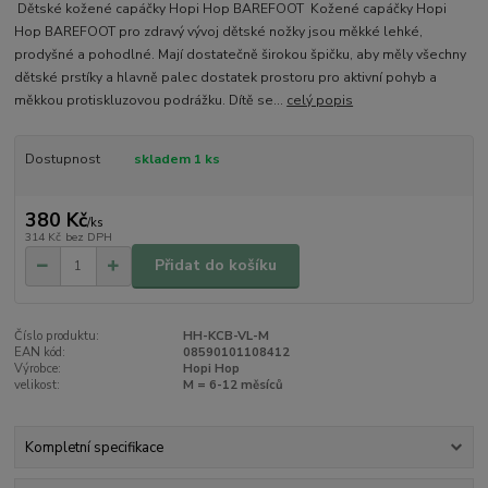
Dětské kožené capáčky Hopi Hop BAREFOOT Kožené capáčky Hopi
Hop BAREFOOT pro zdravý vývoj dětské nožky jsou měkké lehké,
prodyšné a pohodlné. Mají dostatečně širokou špičku, aby měly všechny
dětské prstíky a hlavně palec dostatek prostoru pro aktivní pohyb a
měkkou protiskluzovou podrážku. Dítě se...
celý popis
Dostupnost
skladem 1 ks
380 Kč
/
ks
314 Kč
bez DPH
Přidat do košíku
Číslo produktu:
HH-KCB-VL-M
EAN kód:
08590101108412
Výrobce:
Hopi Hop
velikost:
M = 6-12 měsíců
Kompletní specifikace