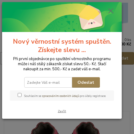
Nový věrnostní systém spuštěn.
0
ks
Menu
za
0,00 Kč
Získejte slevu ...
Hledat
Při první objednávce po spuštění věrnostního programu
může i náš stálý zákazník získat slevu 50,- Kč. Stačí
nakoupit za min. 500,- Kč a zadat váš e-mail.
Úvod
Dětská obuv
Capáčky
Hopi Hop Kožené barefoot capáčky
Večerní louka - vel.M
Odeslat
Hopi Hop Kožené barefoot
Souhlasím se
zpracováním osobních údajů
pro účely registrace.
capáčky Večerní louka - vel.M
Zavřít