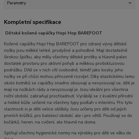
Parametry
Kompletní specifikace
Dětské kožené capáčky Hopi Hop BAREFOOT
Kožené capáčky Hopi Hop BAREFOOT pro zdravý vývoj dětské
nožky jsou měkké lehké, prodyšné a pohodlné. Mají dostatečně
širokou špičku, aby měly všechny dětské prstíky a hlavně palec
dostatek prostoru pro aktivní pohyb a měkkou protiskluzovou
podrážku. Dítě se v nich cítí svobodně, téměř jako bosky, jeho
nožky se při chůzi mohou přirozeně rozvíjet. Díky elastickému lemu
okolo kotníků se capáčky snadno obouvají a nevyzouvají se, děti je
mají na nožkách rády a nevyzouvají je. Jsou ideální pro všechna
roční období, zabraňují prochladnutí. Vyrábějí se z kvalitní přírodní
a hebké kůže, určené na všechny typy podlah v interiéru. Pro tyto
vlastnosti si je děti velice oblíbily. Jsou určeny pro děti od jejich
prvních krůčků, pro batolecí období, ale i pro větší. Používají se do
kočárků, heren, na cvičení, ale hlavně na doma.
Splňují všechny hygienické normy na výrobky pro děti ve věku do