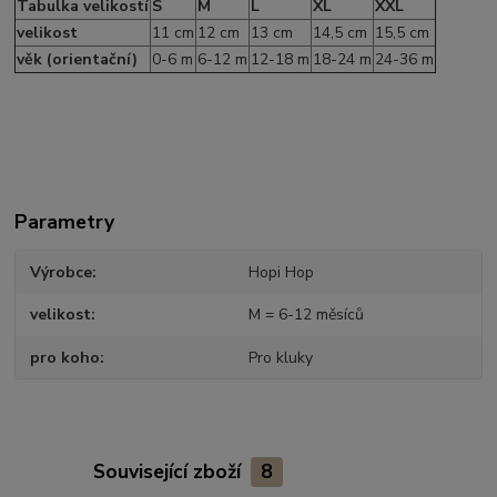
Tabulka velikostí
S
M
L
XL
XXL
velikost
11 cm
12 cm
13 cm
14,5 cm
15,5 cm
věk (orientační)
0-6 m
6-12 m
12-18 m
18-24 m
24-36 m
Parametry
Výrobce
Hopi Hop
velikost
M = 6-12 měsíců
pro koho
Pro kluky
Související zboží
8