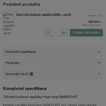
Podobné produkty
Hopi Hop Kožené capáčky DINO - vel.M
skladem 2 ks
350 Kč
/
ks
289 Kč
bez DPH
Přidat do košíku
Kompletní specifikace
Parametry
Související zboží
8
Kompletní specifikace
Dětské kožené capáčky Hopi Hop BAREFOOT
Kožené capáčky Hopi Hop BAREFOOT pro zdravý vývoj dětské