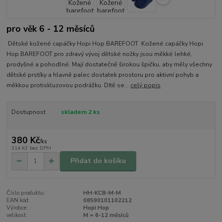
pro věk 6 - 12 měsíců
Dětské kožené capáčky Hopi Hop BAREFOOT Kožené capáčky Hopi
Hop BAREFOOT pro zdravý vývoj dětské nožky jsou měkké lehké,
prodyšné a pohodlné. Mají dostatečně širokou špičku, aby měly všechny
dětské prstíky a hlavně palec dostatek prostoru pro aktivní pohyb a
měkkou protiskluzovou podrážku. Dítě se...
celý popis
Dostupnost
skladem 2 ks
380 Kč
/
ks
314 Kč
bez DPH
Přidat do košíku
Číslo produktu:
HH-KCB-M-M
EAN kód:
08590101102212
Výrobce:
Hopi Hop
velikost:
M = 6-12 měsíců