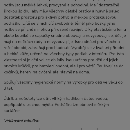
nožky jsou měkké lehké, prodyšné a pohodlné. Mají dostatečně
širokou špičku, aby měly všechny dětské prstíky a hlavně palec
dostatek prostoru pro aktivní pohyb a měkkou protiskluzovou
podrážku. Dítě se v nich cítí svobodně, téměř jako bosky, jeho
nožky se při chůzi mohou přirozeně rozvíjet. Díky elastickému lemu
okolo kotníků se capáčky snadno obouvají a nevyzouvají se, děti je
mají na nožkách rády a nevyzouvají je. Jsou ideální pro všechna
roční období, zabraňují prochladnutí. Vyrábějí se z kvalitní přírodní
a hebké kůže, určené na všechny typy podlah v interiéru. Pro tyto
vlastnosti si je děti velice oblíbily. Jsou určeny pro děti od jejich
prvních krůčků, pro batolecí období, ale i pro větší. Používají se do
kočárků, heren, na cvičení, ale hlavně na doma.
Splňují všechny hygienické normy na výrobky pro děti ve věku do
3 let.
Údržba: nečistoty lze otřít vlhkým hadříkem čistou vodou,
popřípadě s trochou mýdla. Podrážku lze obnovit měkkým
kartáčem.
Velikostní tabulka: