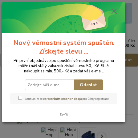
Nový věrnostní systém spuštěn.
0
ks
Menu
za
0,00 Kč
Získejte slevu ...
Hledat
Při první objednávce po spuštění věrnostního programu
může i náš stálý zákazník získat slevu 50,- Kč. Stačí
nakoupit za min. 500,- Kč a zadat váš e-mail.
Úvod
Dětská obuv
Capáčky
Hopi Hop Kožené barefoot capáčky -
modré - vel.M
Odeslat
Hopi Hop Kožené barefoot
Souhlasím se
zpracováním osobních údajů
pro účely registrace.
capáčky - modré - vel.M
Zavřít