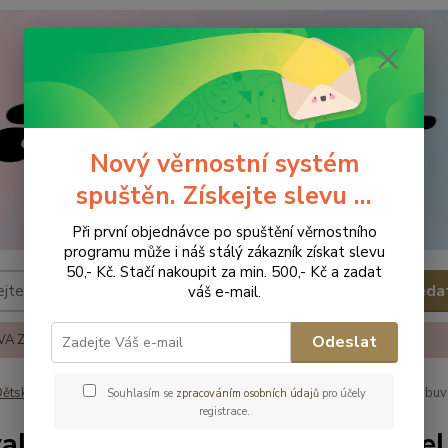
Nový věrnostní systém
spuštěn. Získejte slevu ...
Při první objednávce po spuštění věrnostního
programu může i náš stálý zákazník získat slevu
50,- Kč. Stačí nakoupit za min. 500,- Kč a zadat
Hleda
váš e-mail.
A ZBOŽÍ
REKLAMACE A VRÁCENÍ ZBOŹÍ
KONTAKTY
Odeslat
ětská obuv
Obuv letní
Obuv letní - vel.30
Garvalin Dětská obuv
Souhlasím se
zpracováním osobních údajů
pro účely
registrace.
alin Dětská obuv 222814A - vel