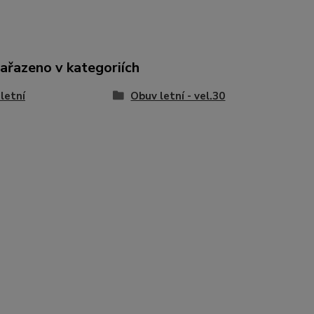
zařazeno v kategoriích
letní
Obuv letní - vel.30