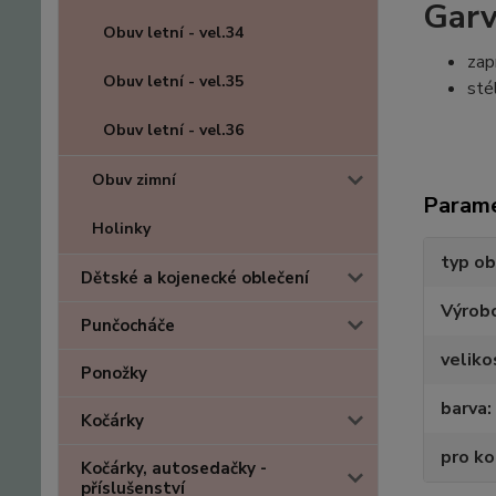
Garv
Obuv letní - vel.34
zap
Obuv letní - vel.35
sté
Obuv letní - vel.36
Obuv zimní
Param
Holinky
typ ob
Dětské a kojenecké oblečení
Výrob
Punčocháče
veliko
Ponožky
barva
Kočárky
pro k
Kočárky, autosedačky -
příslušenství