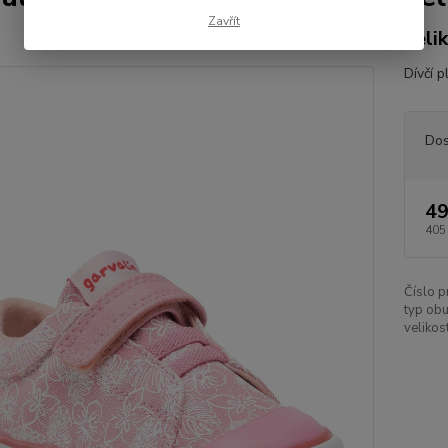
Zavřít
veli
Dívčí 
Dos
49
405
Číslo p
typ obu
velikost