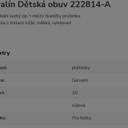
alín Dětská obuv 222814-A
ínání suchý zip + místo tkaničky pruženka
lka z imitace kůže, měkká, vyndavací
etry
uvi
plátěnky
ce
Garvalin
st
30
růžová
oho
Pro holky