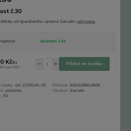
kost č.30
plátěnky od španělského výrobce Garvalin
celý popis
tupnost
skladem 1 ks
0 Kč
/
ks
Přidat do košíku
 Kč
bez DPH
roduktu:
GA-222814A-30
EAN kód:
8434198654808
vi:
plátěnky
Výrobce:
Garvalin
:
30