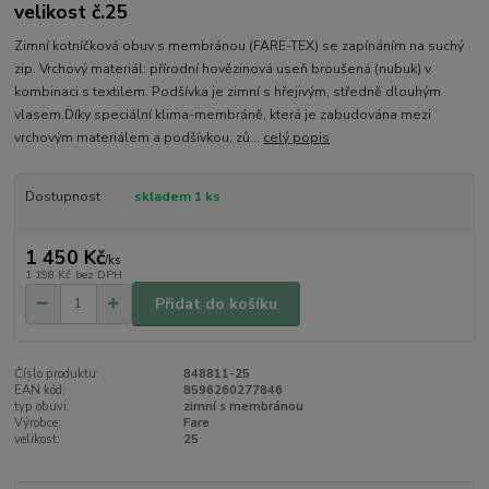
velikost č.25
Zimní kotníčková obuv s membránou (FARE-TEX) se zapínáním na suchý
zip. Vrchový materiál: přírodní hovězinová useň broušená (nubuk) v
kombinaci s textilem. Podšívka je zimní s hřejivým, středně dlouhým
vlasem.Díky speciální klima-membráně, která je zabudována mezi
vrchovým materiálem a podšívkou, zů...
celý popis
Dostupnost
skladem 1 ks
1 450 Kč
/
ks
1 198 Kč
bez DPH
Přidat do košíku
Číslo produktu:
848811-25
EAN kód:
8596260277846
typ obuvi:
zimní s membránou
Výrobce:
Fare
velikost:
25