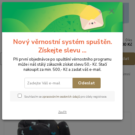
Nový věrnostní systém spuštěn.
0
ks
Menu
za
0,00 Kč
Získejte slevu ...
Hledat
Při první objednávce po spuštění věrnostního programu
může i náš stálý zákazník získat slevu 50,- Kč. Stačí
nakoupit za min. 500,- Kč a zadat váš e-mail.
Úvod
Dětská obuv
Obuv zimní
Obuv zimní - vel.25
FARE Zimní
obuv s membránou 848811 - vel.25
Odeslat
FARE Zimní obuv s membránou
Souhlasím se
zpracováním osobních údajů
pro účely registrace.
848811 - vel.25
Zavřít