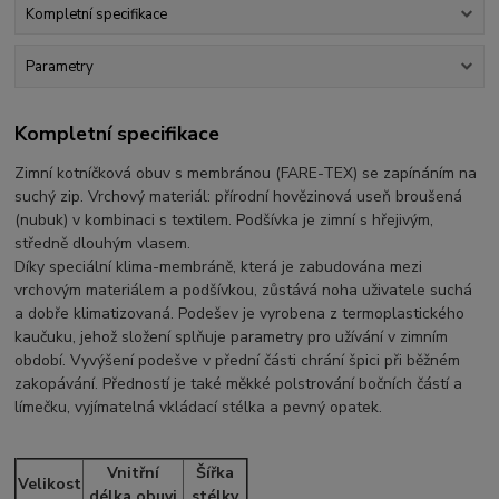
Kompletní specifikace
Parametry
Kompletní specifikace
Zimní kotníčková obuv s membránou (FARE-TEX) se zapínáním na
suchý zip. Vrchový materiál: přírodní hovězinová useň broušená
(nubuk) v kombinaci s textilem. Podšívka je zimní s hřejivým,
středně dlouhým vlasem.
Díky speciální klima-membráně, která je zabudována mezi
vrchovým materiálem a podšívkou, zůstává noha uživatele suchá
a dobře klimatizovaná. Podešev je vyrobena z termoplastického
kaučuku, jehož složení splňuje parametry pro užívání v zimním
období. Vyvýšení podešve v přední části chrání špici při běžném
zakopávání. Předností je také měkké polstrování bočních částí a
límečku, vyjímatelná vkládací stélka a pevný opatek.
Vnitřní
Šířka
Velikost
délka obuvi
stélky