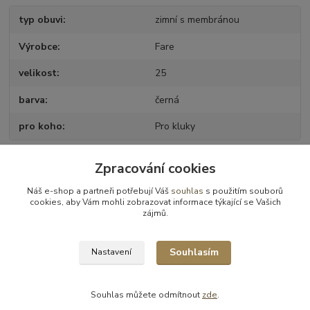
typ obuvi
zimní s membránou
Výrobce
Fare
velikost
25
barva
černá
pro koho
Pro kluky
Zpracování cookies
Zboží zařazeno v kategoriích
Náš e-shop a partneři potřebují Váš
souhlas
s použitím souborů
cookies, aby Vám mohli zobrazovat informace týkající se Vašich
Obuv zimní
zájmů.
Obuv zimní - vel.25
Souhlasím
Nastavení
Souhlas můžete odmítnout
zde
.
Vytvořeno na
Eshop-rychle.cz