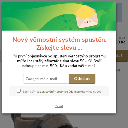
Nový věrnostní systém spuštěn.
0
ks
Menu
za
0,00 Kč
Získejte slevu ...
Hledat
Při první objednávce po spuštění věrnostního programu
může i náš stálý zákazník získat slevu 50,- Kč. Stačí
nakoupit za min. 500,- Kč a zadat váš e-mail.
Úvod
Dětská obuv
Obuv celoroční
Obuv celoroční - vel.28
FARE
MID-WIDE Dětská obuv 7021161 - vel.28
Odeslat
FARE MID-WIDE Dětská obuv
Souhlasím se
zpracováním osobních údajů
pro účely registrace.
7021161 - vel.28
Zavřít