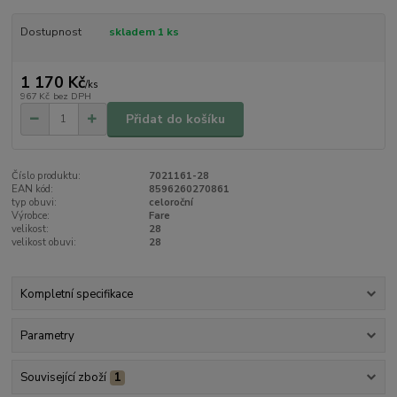
Dostupnost
skladem 1 ks
1 170 Kč
/
ks
967 Kč
bez DPH
Přidat do košíku
Číslo produktu:
7021161-28
EAN kód:
8596260270861
typ obuvi:
celoroční
Výrobce:
Fare
velikost:
28
velikost obuvi:
28
Kompletní specifikace
Parametry
Související zboží
1