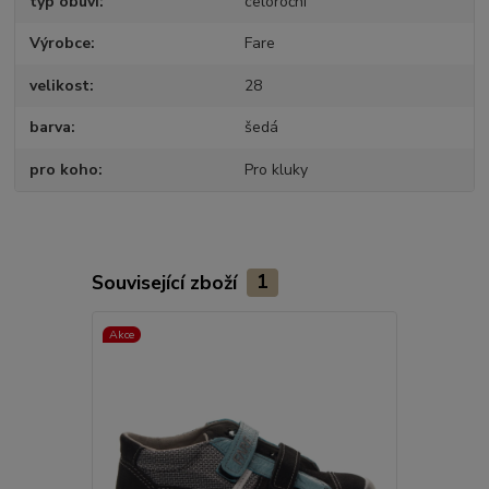
typ obuvi
celoroční
Výrobce
Fare
velikost
28
barva
šedá
pro koho
Pro kluky
Související zboží
1
Akce