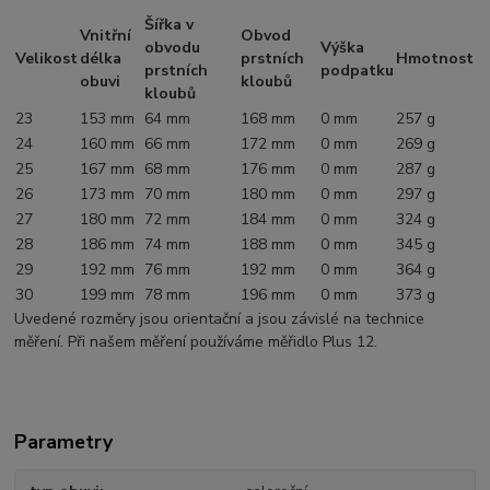
Šířka v
Vnitřní
Obvod
obvodu
Výška
Velikost
délka
prstních
Hmotnost
prstních
podpatku
obuvi
kloubů
kloubů
23
153 mm
64 mm
168 mm
0 mm
257 g
24
160 mm
66 mm
172 mm
0 mm
269 g
25
167 mm
68 mm
176 mm
0 mm
287 g
26
173 mm
70 mm
180 mm
0 mm
297 g
27
180 mm
72 mm
184 mm
0 mm
324 g
28
186 mm
74 mm
188 mm
0 mm
345 g
29
192 mm
76 mm
192 mm
0 mm
364 g
30
199 mm
78 mm
196 mm
0 mm
373 g
Uvedené rozměry jsou orientační a jsou závislé na technice
měření. Při našem měření používáme měřidlo Plus 12.
Parametry