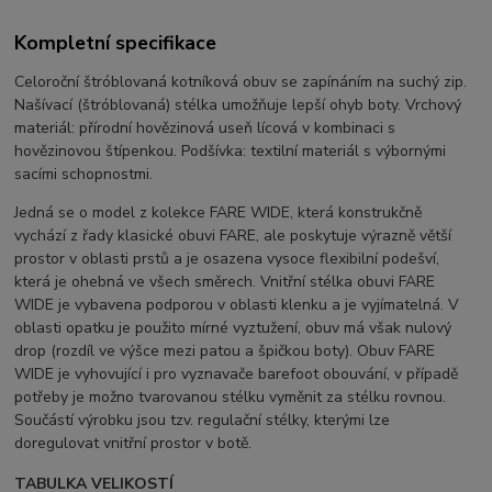
Kompletní specifikace
Celoroční štróblovaná kotníková obuv se zapínáním na suchý zip.
Našívací (štróblovaná) stélka umožňuje lepší ohyb boty. Vrchový
materiál: přírodní hovězinová useň lícová v kombinaci s
hovězinovou štípenkou. Podšívka: textilní materiál s výbornými
sacími schopnostmi.
Jedná se o model z kolekce FARE WIDE, která konstrukčně
vychází z řady klasické obuvi FARE, ale poskytuje výrazně větší
prostor v oblasti prstů a je osazena vysoce flexibilní podešví,
která je ohebná ve všech směrech. Vnitřní stélka obuvi FARE
WIDE je vybavena podporou v oblasti klenku a je vyjímatelná. V
oblasti opatku je použito mírné vyztužení, obuv má však nulový
drop (rozdíl ve výšce mezi patou a špičkou boty). Obuv FARE
WIDE je vyhovující i pro vyznavače barefoot obouvání, v případě
potřeby je možno tvarovanou stélku vyměnit za stélku rovnou.
Součástí výrobku jsou tzv. regulační stélky, kterými lze
doregulovat vnitřní prostor v botě.
TABULKA VELIKOSTÍ