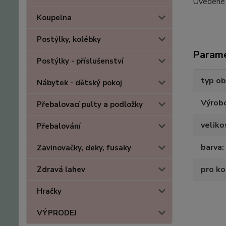
Uvedené r
Koupelna
Postýlky, kolébky
Param
Postýlky - příslušenství
typ ob
Nábytek - dětský pokoj
Výrob
Přebalovací pulty a podložky
veliko
Přebalování
barva
Zavinovačky, deky, fusaky
pro k
Zdravá lahev
Hračky
VÝPRODEJ