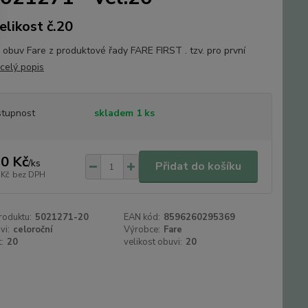
elikost č.20
 obuv Fare z produktové řady FARE FIRST . tzv. pro první
celý popis
tupnost
skladem 1 ks
0 Kč
/
ks
Přidat do košíku
 Kč
bez DPH
roduktu:
5021271-20
EAN kód:
8596260295369
vi:
celoroční
Výrobce:
Fare
:
20
velikost obuvi:
20