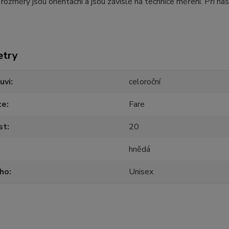
ozměry jsou orientační a jsou závislé na technice měření. Při 
etry
uvi
celoroční
ce
Fare
st
20
hnědá
oho
Unisex