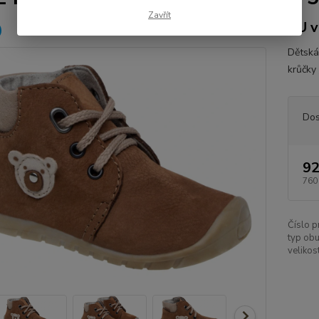
Zavřít
EU v
Dětská
krůčky
Dos
92
760
Číslo p
typ obu
velikost