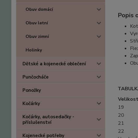
Obuv domácí
Popis o
Obuv letní
Kot
Vyr
Obuv zimní
Stř
Fle
Holinky
Zap
Obu
Dětské a kojenecké oblečení
Punčocháče
TABULK
Ponožky
Velikos
Kočárky
19
20
Kočárky, autosedačky -
příslušenství
21
22
Kojenecké potřeby