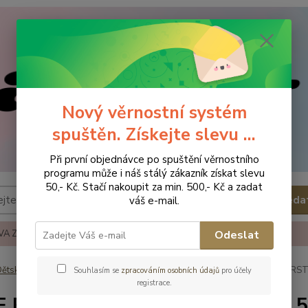
Nový věrnostní systém
spuštěn. Získejte slevu ...
Při první objednávce po spuštění věrnostního
programu může i náš stálý zákazník získat slevu
50,- Kč. Stačí nakoupit za min. 500,- Kč a zadat
Hleda
váš e-mail.
A ZBOŽÍ
REKLAMACE A VRÁCENÍ ZBOŹÍ
KONTAKTY
Odeslat
ětská obuv
Obuv celoroční
Obuv celoroční - vel.20
FARE FIRST
Souhlasím se
zpracováním osobních údajů
pro účely
registrace.
 FIRST FOOTSIE Dětská obuv 5