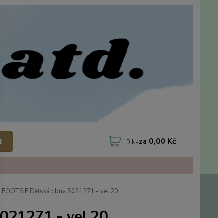
za
0,00 Kč
t
0
ks
 FOOTSIE Dětská obuv 5021271 - vel.20
021271 - vel.20