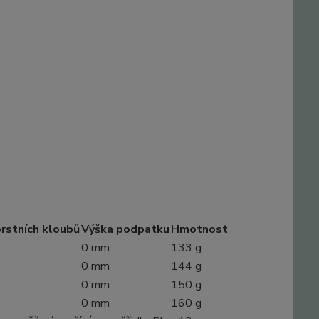
rstních kloubů
Výška podpatku
Hmotnost
0 mm
133 g
0 mm
144 g
0 mm
150 g
0 mm
160 g