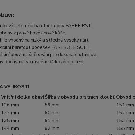
buvi:
níková celoroční barefoot obuv FAREFIRST.
obeny z pravé hovězinové kůže.
ih je vhodný na nízký a středně vysoký nárt.
xibilní barefoot podešev FARESOLE SOFT.
ínání obuvi na šněrování pro dokonalé utáhnutí.
v dodávaná v krásném dárkovém balení.
A VELIKOSTÍ
t
Vnitřní délka obuvi
Šířka v obvodu prstních kloubů
Obvod p
126 mm
59 mm
151 mm
132 mm
60 mm
152 mm
138 mm
61 mm
153 mm
144 mm
62 mm
155 mm