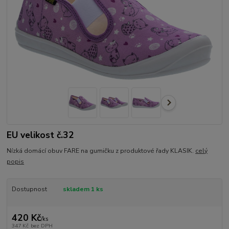
EU velikost č.32
Nízká domácí obuv FARE na gumičku z produktové řady KLASIK.
celý
popis
Dostupnost
skladem 1 ks
420 Kč
/
ks
347 Kč
bez DPH