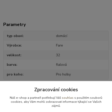
Parametry
typ obuvi
domácí
Výrobce
Fare
velikost
32
barva
fialová
pro koho
Pro holky
Zpracování cookies
Zboží zařazeno v kategoriích
Náš e-shop a partneři potřebují Váš
souhlas
s použitím souborů
cookies, aby Vám mohli zobrazovat informace týkající se Vašich
Obuv domácí
zájmů.