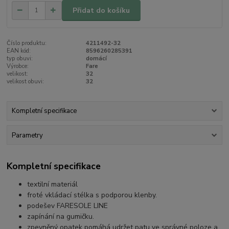
Přidat do košíku
Číslo produktu:
4211492-32
EAN kód:
8596260285391
typ obuvi:
domácí
Výrobce:
Fare
velikost:
32
velikost obuvi:
32
Kompletní specifikace
Parametry
Kompletní specifikace
textilní materiál
froté vkládací stélka s podporou klenby.
podešev FARESOLE LINE
zapínání na gumičku.
zpevněný opatek pomáhá udržet patu ve správné poloze a