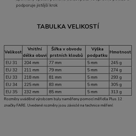
podporuje jistější krok
TABULKA VELIKOSTÍ
Vnitřní
Šířka v obvodu
Výška
Velikost
Hmotnost
délka obuvi
prstních kloubů
podpatku
EU 31
204 mm
77 mm
5 mm
245 g
EU 32
211 mm
79 mm
5 mm
274 g
EU 33
218 mm
81 mm
5 mm
293 g
EU 34
225 mm
83 mm
5 mm
305 g
EU 35
232 mm
85 mm
5 mm
313 g
Rozměry uváděné výrobcem byly naměřeny pomocí měřidla Plus 12
značky FARE. Uvedené rozměry jsou závislé na technice měření.