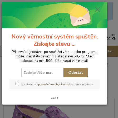
Nový věrnostní systém spuštěn.
0
ks
Menu
za
0,00 Kč
Získejte slevu ...
Hledat
Při první objednávce po spuštění věrnostního programu
může i náš stálý zákazník získat slevu 50,- Kč. Stačí
nakoupit za min. 500,- Kč a zadat váš e-mail.
Úvod
Dětská obuv
Obuv domácí
Obuv domácí - vel.32
FARE
Domácí obuv 4211492 - vel.32
Odeslat
FARE Domácí obuv 4211492 -
Souhlasím se
zpracováním osobních údajů
pro účely registrace.
vel.32
Zavřít