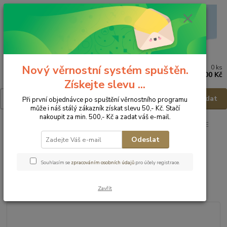
Nový věrnostní systém spuštěn.
0
ks
Menu
za
0,00 Kč
Získejte slevu ...
Hledat
Při první objednávce po spuštění věrnostního programu
může i náš stálý zákazník získat slevu 50,- Kč. Stačí
nakoupit za min. 500,- Kč a zadat váš e-mail.
Úvod
Dětská obuv
Obuv domácí
Obuv domácí - vel.18
FARE
Domácí obuv 4011400 - vel.18
Odeslat
FARE Domácí obuv 4011400 -
Souhlasím se
zpracováním osobních údajů
pro účely registrace.
vel.18
Zavřít
Akce