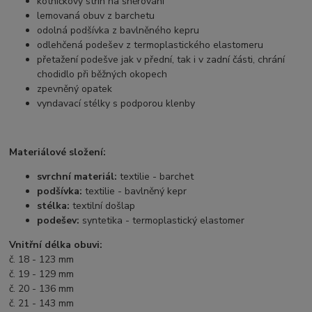
kotníčkový střih na šněrování
lemovaná obuv z barchetu
odolná podšívka z bavlněného kepru
odlehčená podešev z termoplastického elastomeru
přetažení podešve jak v přední, tak i v zadní části, chrání
chodidlo při běžných okopech
zpevněný opatek
vyndavací stélky s podporou klenby
Materiálové složení:
svrchní materiál:
textilie - barchet
podšívka:
textilie - bavlněný kepr
stélka:
textilní došlap
podešev:
syntetika - termoplastický elastomer
Vnitřní délka obuvi:
č. 18 - 123 mm
č. 19 - 129 mm
č. 20 - 136 mm
č. 21 - 143 mm