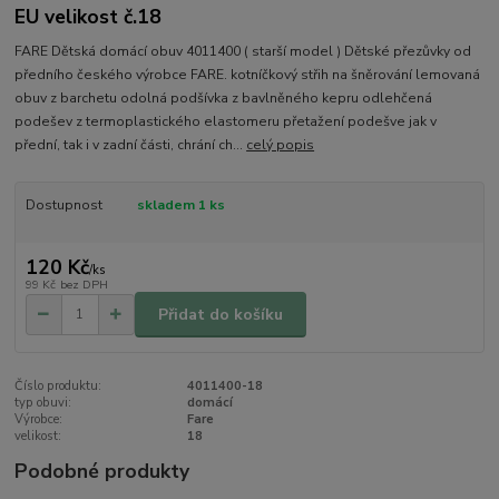
EU velikost č.18
FARE Dětská domácí obuv 4011400 ( starší model ) Dětské přezůvky od
předního českého výrobce FARE. kotníčkový střih na šněrování lemovaná
obuv z barchetu odolná podšívka z bavlněného kepru odlehčená
podešev z termoplastického elastomeru přetažení podešve jak v
přední, tak i v zadní části, chrání ch...
celý popis
Dostupnost
skladem 1 ks
120 Kč
/
ks
99 Kč
bez DPH
Přidat do košíku
Číslo produktu:
4011400-18
typ obuvi:
domácí
Výrobce:
Fare
velikost:
18
Podobné produkty