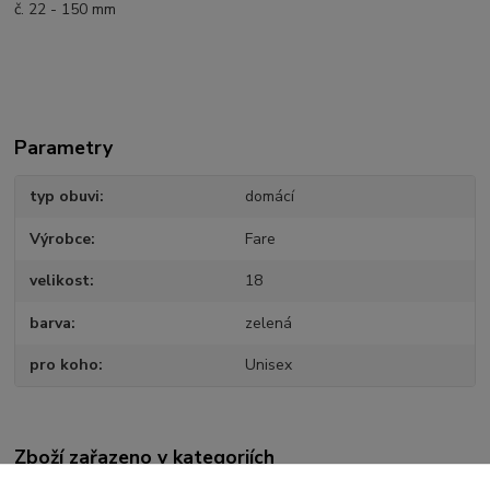
č. 22 - 150 mm
Parametry
typ obuvi
domácí
Výrobce
Fare
velikost
18
barva
zelená
pro koho
Unisex
Zboží zařazeno v kategoriích