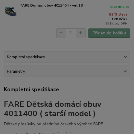
FARE Domácí obuv 4011404 - vel.18
skladem 1 ks
52 % sleva
120 Kč
/
ks
99 Kč
bez DPH
Přidat do košíku
Kompletní specifikace
Parametry
Kompletní specifikace
FARE Dětská domácí obuv
4011400 ( starší model )
Dětské přezůvky od předního českého výrobce FARE.