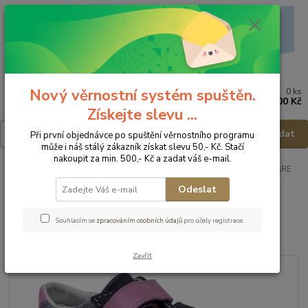
Nový věrnostní systém spuštěn.
0
ks
Menu
za
0,00 Kč
Získejte slevu ...
Hledat
Při první objednávce po spuštění věrnostního programu
může i náš stálý zákazník získat slevu 50,- Kč. Stačí
nakoupit za min. 500,- Kč a zadat váš e-mail.
Úvod
Dětská obuv
Obuv celoroční
Obuv celoroční - vel.27
FARE
Dětská obuv 812251 - vel.27
Odeslat
FARE Dětská obuv 812251 -
Souhlasím se
zpracováním osobních údajů
pro účely registrace.
vel.27
Zavřít