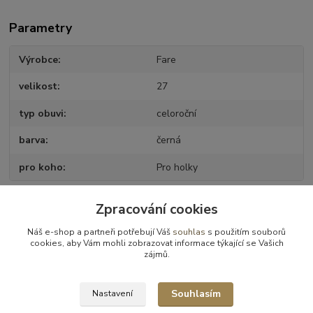
Parametry
Výrobce
Fare
velikost
27
typ obuvi
celoroční
barva
černá
pro koho
Pro holky
Zpracování cookies
Zboží zařazeno v kategoriích
Náš e-shop a partneři potřebují Váš
souhlas
s použitím souborů
cookies, aby Vám mohli zobrazovat informace týkající se Vašich
Obuv celoroční
zájmů.
Obuv celoroční - vel.27
Souhlasím
Nastavení