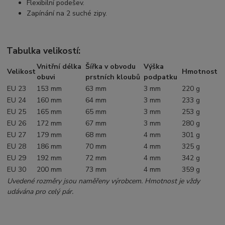
Flexibilní podešev.
Zapínání na 2 suché zipy.
Tabulka velikostí:
Vnitřní délka
Šířka v obvodu
Výška
Velikost
Hmotnost
obuvi
prstních kloubů
podpatku
EU 23
153 mm
63 mm
3 mm
220 g
EU 24
160 mm
64 mm
3 mm
233 g
EU 25
165 mm
65 mm
3 mm
253 g
EU 26
172 mm
67 mm
3 mm
280 g
EU 27
179 mm
68 mm
4 mm
301 g
EU 28
186 mm
70 mm
4 mm
325 g
EU 29
192 mm
72 mm
4 mm
342 g
EU 30
200 mm
73 mm
4 mm
359 g
Uvedené rozměry jsou naměřeny výrobcem. Hmotnost je vždy
udávána pro celý pár.