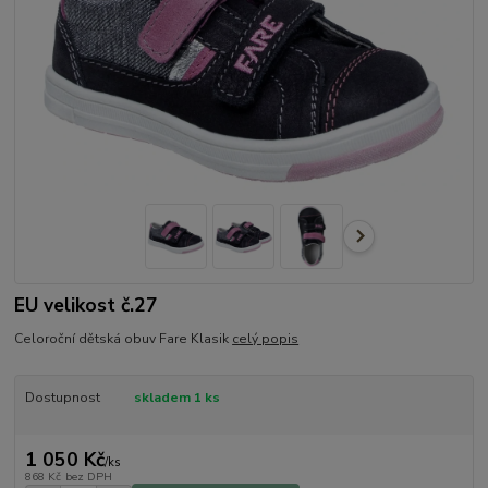
EU velikost č.27
Celoroční dětská obuv Fare Klasik
celý popis
Dostupnost
skladem 1 ks
1 050 Kč
/
ks
868 Kč
bez DPH