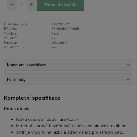
Přidat do košíku
Číslo produktu:
812251-27
EAN kód:
8596260299695
Výrobce:
Fare
velikost:
27
typ obuvi:
celoroční
velikost obuvi:
27
Kompletní specifikace
Parametry
Kompletní specifikace
Popis obuvi:
Nízká celoroční obuv Fare Klasik.
Materiál z pravé hovězinové usně v kombinaci s textilem.
Střih je vhodný na nízký a střední nárt, pro střední patu.