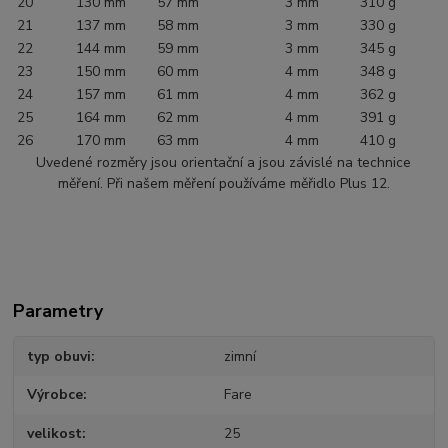
20
130 mm
57 mm
3 mm
310 g
21
137 mm
58 mm
3 mm
330 g
22
144 mm
59 mm
3 mm
345 g
23
150 mm
60 mm
4 mm
348 g
24
157 mm
61 mm
4 mm
362 g
25
164 mm
62 mm
4 mm
391 g
26
170 mm
63 mm
4 mm
410 g
Uvedené rozměry jsou orientační a jsou závislé na technice
měření. Při našem měření používáme měřidlo Plus 12.
Parametry
typ obuvi
zimní
Výrobce
Fare
velikost
25