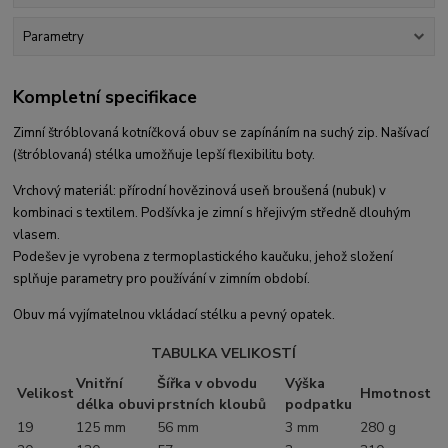
Parametry
Kompletní specifikace
Zimní štróblovaná kotníčková obuv se zapínáním na suchý zip. Našívací
(štróblovaná) stélka umožňuje lepší flexibilitu boty.
Vrchový materiál: přírodní hovězinová useň broušená (nubuk) v
kombinaci s textilem. Podšívka je zimní s hřejivým středně dlouhým
vlasem.
Podešev je vyrobena z termoplastického kaučuku, jehož složení
splňuje parametry pro používání v zimním období.
Obuv má vyjímatelnou vkládací stélku a pevný opatek.
TABULKA VELIKOSTÍ
Vnitřní
Šířka v obvodu
Výška
Velikost
Hmotnost
délka obuvi
prstních kloubů
podpatku
19
125 mm
56 mm
3 mm
280 g