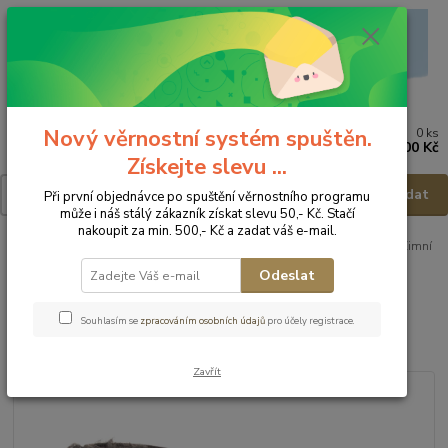
Nový věrnostní systém spuštěn.
0
ks
Menu
za
0,00 Kč
Získejte slevu ...
Hledat
Při první objednávce po spuštění věrnostního programu
může i náš stálý zákazník získat slevu 50,- Kč. Stačí
nakoupit za min. 500,- Kč a zadat váš e-mail.
Úvod
Dětská obuv
Obuv zimní
Obuv zimní - vel.25
FARE Zimní
obuv 2149211 - vel.25
Odeslat
FARE Zimní obuv 2149211 -
Souhlasím se
zpracováním osobních údajů
pro účely registrace.
vel.25
Zavřít