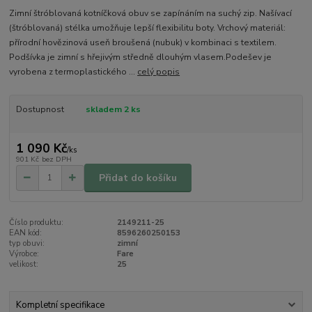
Zimní štróblovaná kotníčková obuv se zapínáním na suchý zip. Našívací
(štróblovaná) stélka umožňuje lepší flexibilitu boty. Vrchový materiál:
přírodní hovězinová useň broušená (nubuk) v kombinaci s textilem.
Podšívka je zimní s hřejivým středně dlouhým vlasem.Podešev je
vyrobena z termoplastického ...
celý popis
Dostupnost
skladem 2 ks
1 090 Kč
/
ks
901 Kč
bez DPH
Přidat do košíku
Číslo produktu:
2149211-25
EAN kód:
8596260250153
typ obuvi:
zimní
Výrobce:
Fare
velikost:
25
Kompletní specifikace