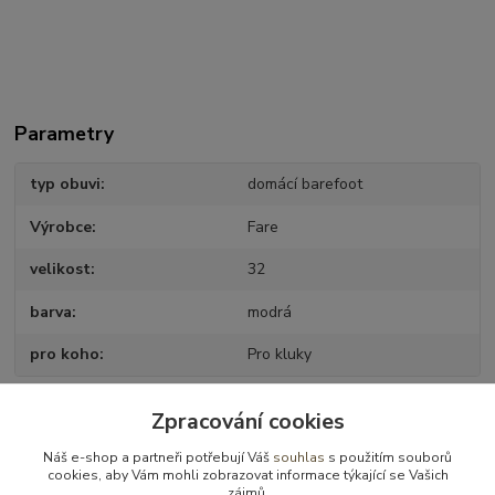
Parametry
typ obuvi
domácí barefoot
Výrobce
Fare
velikost
32
barva
modrá
pro koho
Pro kluky
Zpracování cookies
Zboží zařazeno v kategoriích
Náš e-shop a partneři potřebují Váš
souhlas
s použitím souborů
cookies, aby Vám mohli zobrazovat informace týkající se Vašich
Obuv domácí
zájmů.