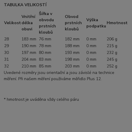
TABULKA VELIKOSTÍ
Šířka v
Vnitřní
Obvod
obvodu
Výška
Velikost
délka
prstních
Hmotnost
prstních
podpatku
obuvi
kloubů
kloubů
28
183 mm
76 mm
182 mm
0 mm
206 g
29
190 mm
78 mm
188 mm
0 mm
215 g
30
197 mm
80 mm
193 mm
0 mm
232 g
31
204 mm
83 mm
198 mm
0 mm
245 g
32
210 mm
85 mm
203 mm
0 mm
252 g
Uvedené rozměry jsou orientační a jsou závislé na technice
měření. Při našem měření používáme měřidlo Plus 12.
* hmotnost je uváděna vždy celého páru