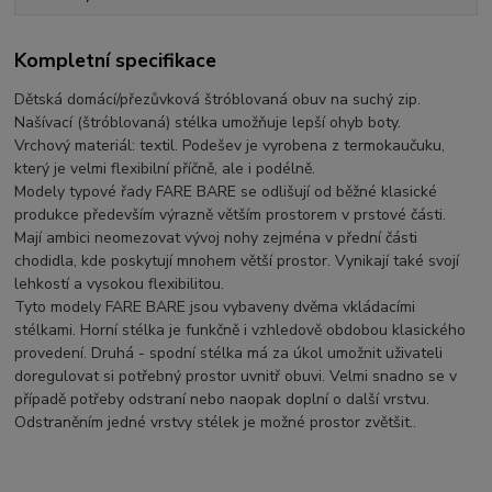
Kompletní specifikace
Dětská domácí/přezůvková štróblovaná obuv na suchý zip.
Našívací (štróblovaná) stélka umožňuje lepší ohyb boty.
Vrchový materiál: textil. Podešev je vyrobena z termokaučuku,
který je velmi flexibilní příčně, ale i podélně.
Modely typové řady FARE BARE se odlišují od běžné klasické
produkce především výrazně větším prostorem v prstové části.
Mají ambici neomezovat vývoj nohy zejména v přední části
chodidla, kde poskytují mnohem větší prostor. Vynikají také svojí
lehkostí a vysokou flexibilitou.
Tyto modely FARE BARE jsou vybaveny dvěma vkládacími
stélkami. Horní stélka je funkčně i vzhledově obdobou klasického
provedení. Druhá - spodní stélka má za úkol umožnit uživateli
doregulovat si potřebný prostor uvnitř obuvi. Velmi snadno se v
případě potřeby odstraní nebo naopak doplní o další vrstvu.
Odstraněním jedné vrstvy stélek je možné prostor zvětšit..