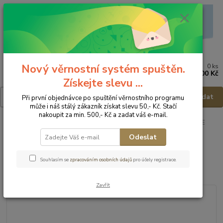
Nový věrnostní systém spuštěn.
0
ks
Menu
za
0,00 Kč
Získejte slevu ...
Hledat
Při první objednávce po spuštění věrnostního programu
může i náš stálý zákazník získat slevu 50,- Kč. Stačí
nakoupit za min. 500,- Kč a zadat váš e-mail.
Úvod
Dětská obuv
Obuv domácí
Obuv domácí - vel.32
FARE
BARE Domácí obuv 5202401 - vel.32
Odeslat
FARE BARE Domácí obuv
Souhlasím se
zpracováním osobních údajů
pro účely registrace.
5202401 - vel.32
Zavřít