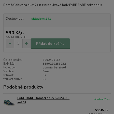
Domácí obuv na suchý zip z produktové řady FARE BARE
celý popis
Dostupnost
skladem 1 ks
530 Kč
/
ks
438 Kč
bez DPH
Přidat do košíku
Číslo produktu:
5202401-32
EAN kód:
8596260256032
typ obuvi:
domácí barefoot
Výrobce:
Fare
velikost:
32
velikost obuvi:
32
Podobné produkty
FARE BARE Domácí obuv 5202433 -
skladem 2 ks
vel.32
530 Kč
/
ks
438 Kč
bez DPH